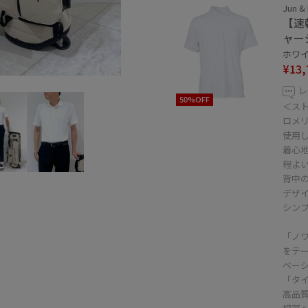
Jun &
【速
ャー
ホワイト
¥13,
レ
50%OFF
＜ス
ロメ
使用
着心
程よ
背中
デザ
シン
「ノ
をテ
ベー
「タ
高品