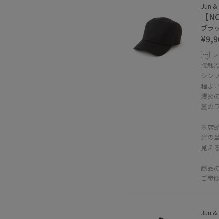
Jun &
【N
ブラック
¥9,9
レ
接触
シン
程よ
浅め
夏の
※店
光の
見え
商品
ご参
Jun &