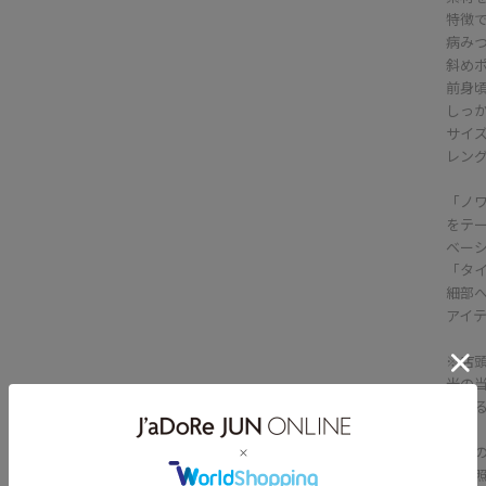
特徴
病み
斜め
前身
しっ
サイ
レン
「ノ
をテ
ベー
「タ
細部
アイ
※店
光の
見え
商品
ご参