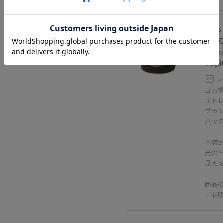
Jun &
【N
ブラック
¥9,9
レ
ゴム
スト
ブラ
バッ
※店
光の
見え
商品
ご参