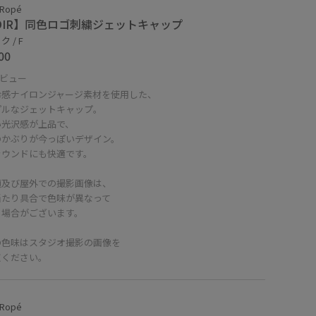
 Ropé
OIR】同色ロゴ刺繍ジェットキャップ
 / F
00
ビュー
冷感ナイロンジャージ素材を使用した、
プルなジェットキャップ。
い光沢感が上品で、
のかぶりが今っぽいデザイン。
ラウンドにも快適です。
頭及び屋外での撮影画像は、
当たり具合で色味が異なって
る場合がございます。
の色味はスタジオ撮影の画像を
照ください。
 Ropé