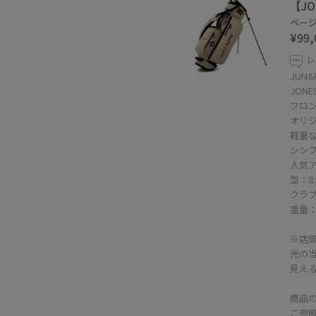
【J
ベージュ
¥99,
レ
JUN
JON
フロン
オリ
軽量
シン
人気
型：8
クラブ
重量：2
※店
光の
見え
商品
ご参