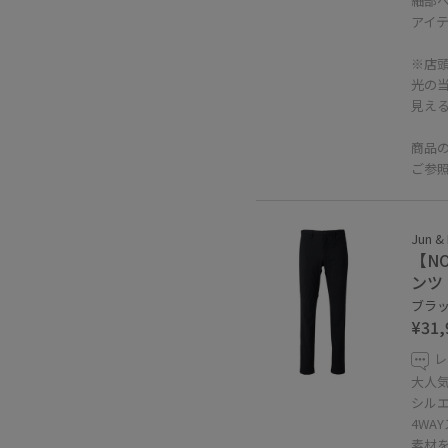
細部
アイ
※店
光の
見え
商品
ご参
Jun &
【N
ンツ
ブラック
¥31,
レ
大人
シル
4WA
素材