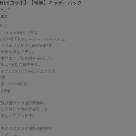
ONESコラボ】【軽量】キャディバック
 / F
000
ビュー
&ROPE×JONESコラボ
ESの定番「トゥルーパー」をベースに、
トと両サイドにJUN&ROPEの
ジナル刺繍をプラス。
なポリエステル素材を使用した、
プルな5分割口枠モデル。
アイテムなので早めにチェック！
.5型
長：47inch対応
.8kg
頭及び屋外での撮影画像は、
当たり具合で色味が異なって
る場合がございます。
の色味はスタジオ撮影の画像を
照ください。