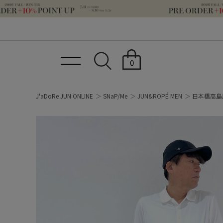
0
J'aDoRe JUN ONLINE
SNaP/Me
JUN&ROPÉ MEN
日本橋高島