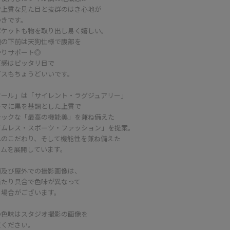
で上質な見た目と抜群のはき心地が
つきです。
ポケットも物を取り出し易く嬉しい。
頃の下前は天狗仕様で腹部を
かりサポート◎
ズ感はピッタリ目で
グスもちょうどいいです。
ワール」は「サイレント・ラグジュアリー」
ーマに黒を基調とした上質で
シックな「最高の機能美」を兼ね備えた
イムレス・スポーツ・ファッション」を提案。
へのこだわり、そして機能性を兼ね備えた
テムを展開しています。
頭及び屋外での撮影画像は、
当たり具合で色味が異なって
る場合がございます。
の色味はスタジオ撮影の画像を
照ください。