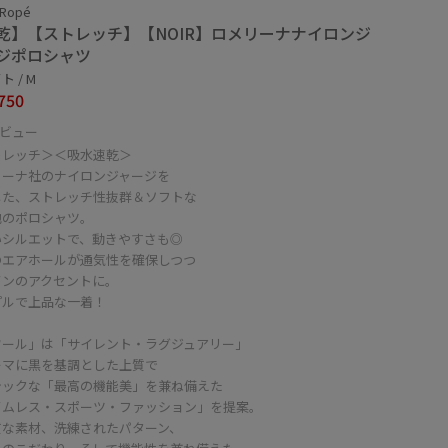
 Ropé
乾】【ストレッチ】【NOIR】ロメリーナナイロンジ
ジポロシャツ
 / M
750
ビュー
トレッチ＞＜吸水速乾＞
リーナ社のナイロンジャージを
した、ストレッチ性抜群＆ソフトな
地のポロシャツ。
いシルエットで、動きやすさも◎
のエアホールが通気性を確保しつつ
インのアクセントに。
プルで上品な一着！
ワール」は「サイレント・ラグジュアリー」
ーマに黒を基調とした上質で
シックな「最高の機能美」を兼ね備えた
イムレス・スポーツ・ファッション」を提案。
質な素材、洗練されたパターン、