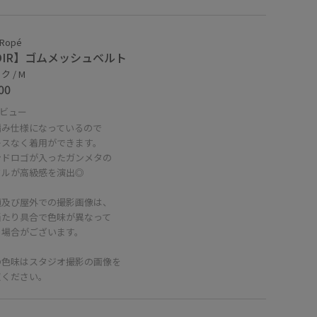
 Ropé
OIR】ゴムメッシュベルト
 / M
00
ビュー
編み仕様になっているので
レスなく着用ができます。
ンドロゴが入ったガンメタの
クルが高級感を演出◎
頭及び屋外での撮影画像は、
当たり具合で色味が異なって
る場合がございます。
の色味はスタジオ撮影の画像を
照ください。