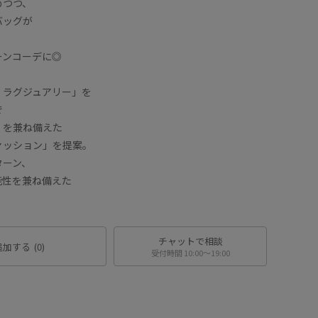
めつつ、
バッグが
ーンコーデに◎
・ラグジュアリー」を
で
」を兼ね備えた
ァッション」を提案。
ターン、
能性を兼ね備えた
チャットで相談
追加する
(0)
受付時間 10:00〜19:00