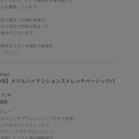
へのこだわり、そして機能性を兼ね備えた
テムを展開しています。
頭及び屋外での撮影画像は、
当たり具合で色味が異なって
る場合がございます。
の色味はスタジオ撮影の画像を
照ください。
 Ropé
OIR】メリルハイテンションストレッチベーシックパ
 / M
900
ビュー
気のパンツがブラッシュアップされて登場！
エットはスリムストレートで
Yストレッチのナイロンジャージ
を使用したツイル調の組織感が