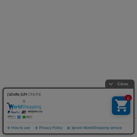
【OUR
レースドッキングタ
【crinkle crinkle
WACOAL×ADAM ET
ンク/着丈が選べる
crinkle】別注レーヨ
ROPE'】コットン混
ンシャンタン 3D刺繍
¥3,993(税込)
カップインベアトッ
キャミソール
2BUY10%OFF
プキャミソール
¥29,700(税込)
¥11,000(税込)
19%OFF
20%OFF
20%OFF
ROPÉ PICNIC
ADAM ET ROPÉ FEMME
VIS
シアードッキングリ
【Miller for ADAM
ICE BEAUTY ワイド
ブタンクトップ
ET ROPE'】別注 ス
ショルダーニットイ
0
クエアタンク
ンナー/UVケア・イー
¥2,817(税込)
カート
お気に入り
ランキング