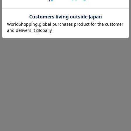
ーブラウス。
シワになりにくく、家庭での手入れしやすいのが嬉しいポイ
ント。
ROPÉ PICNIC
【ベストヒット】ハートネックペプラムブラウス/接
触冷感
¥4,994(税込)
ROPÉ PICNIC
ROPÉ PICNIC
ROPÉ PICNIC
【ベストヒット】ハ
【ベストヒット】ハ
【ベストヒット】ハ