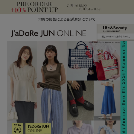
地震の影響による配送遅延について
新しいキレイと出合うために。
J'aDoRe JUN ONLINE（ジャドール ジュ
ン オンライン）