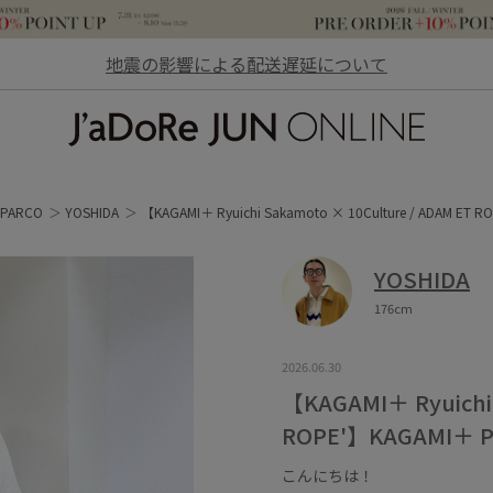
地震の影響による配送遅延について
JaDoRe JUN ONLINE
PARCO
YOSHIDA
【KAGAMI＋ Ryuichi Sakamoto × 10Culture / ADAM ET 
YOSHIDA
176cm
2026.06.30
【KAGAMI＋ Ryuichi 
ROPE'】KAGAMI＋ P
こんにちは！