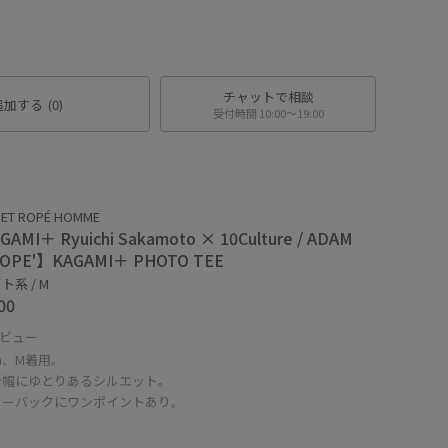
チャットで相談
追加する
(0)
受付時間 10:00〜19:00
 ET ROPÉ HOMME
AMI＋ Ryuichi Sakamoto × 10Culture / ADAM
ROPE'】KAGAMI＋ PHOTO TEE
ト系 / M
00
ビュー
cm、M着用。
身幅にゆとりあるシルエット。
ラーバックにワンポイントあり。