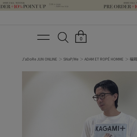
0
J'aDoRe JUN ONLINE
SNaP/Me
ADAM ET ROPÉ HOMME
福岡