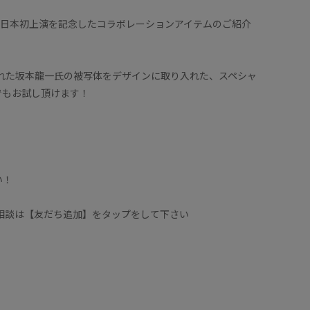
》の日本初上演を記念したコラボレーションアイテムのご紹介
影された坂本龍一氏の被写体をデザインに取り入れた、スペシャ
でもお試し頂けます！
い！
に相談は【友だち追加】をタップをして下さい