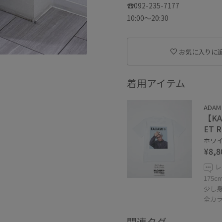
☎︎092-235-7177
10:00〜20:30
お気に入りに
着用アイテム
ADAM
【KAG
ET 
ホワイ
¥8,8
レ
175
少し
全カ
関連タグ