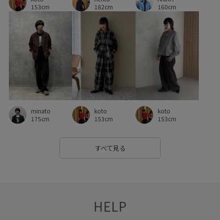
160cm
153cm
182cm
minato
koto
koto
175cm
153cm
153cm
すべて見る
HELP