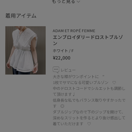
もっと見る
前がジップになっている為、
着用アイテム
羽織りとしても着回ししやすいです◎
ダブルジップなので下のジップを開けて、深めなスリッ
ADAM ET ROPÉ FEMME
トを作るとより抜け感出して着ていただけます ♡
エンブロイダリードロストブルゾ
ン
是非、店頭でお試しくださいませ ♩
ホワイト / F
¥22,000
レビュー
大きな襟がワンポイントに "
1枚でサマになる可愛いブルゾン ♡
中のドロストコードでシルエットも調節し
て頂けます♩
低身長な私でもバランス取りやすかったで
す ◎
ダブルジップなので下のジップを開けて、
深めなスリットを作るとより抜け感出して
着ていただけます ♡