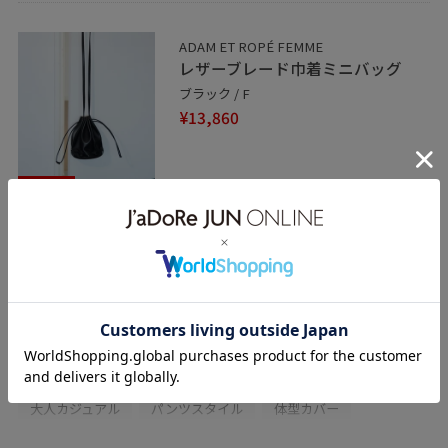
ADAM ET ROPÉ FEMME
レザーブレード巾着ミニバッグ
ブラック / F
¥13,860
30%OFF
関連タグ
初春コーデ
春コーデ
初夏コーデ
夏コーデ
デートコーデ
お出かけコーデ
旅行コーデ
女子会コーデ
韓国ファッション
モード
大人カジュアル
パンツスタイル
体型カバー