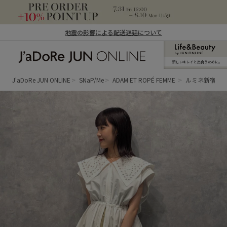
地震の影響による配送遅延について
新しいキレイと出合うために。
J'aDoRe JUN ONLINE（ジャドール ジュ
ン オンライン）
J'aDoRe JUN ONLINE
SNaP/Me
ADAM ET ROPÉ FEMME
ルミネ新宿LUM