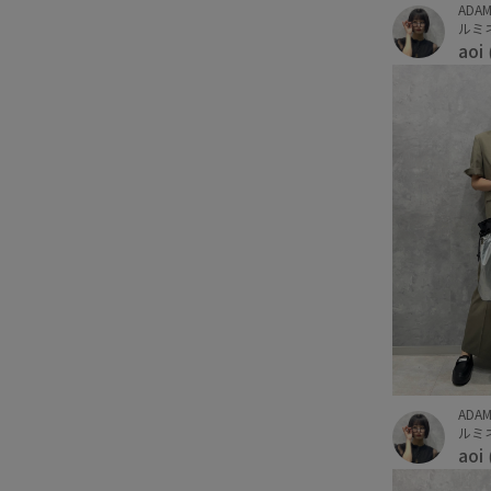
ADAM
ルミネ
aoi
ADAM
ルミネ
aoi