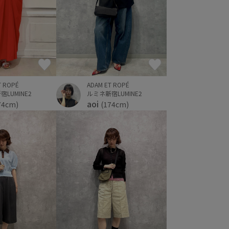
ADAM ET ROPÉ
T ROPÉ
ルミネ新宿LUMINE2
LUMINE2
aoi
(174cm)
74cm)