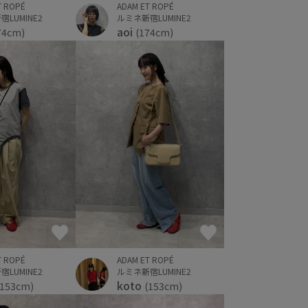
T ROPÉ
ADAM ET ROPÉ
LUMINE2
ルミネ新宿LUMINE2
aoi
74cm)
(174cm)
T ROPÉ
ADAM ET ROPÉ
LUMINE2
ルミネ新宿LUMINE2
koto
(153cm)
(153cm)