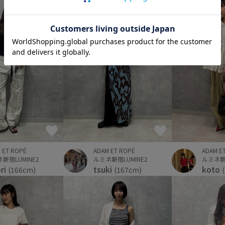
ADAM ET ROPÉ
ADAM E
 ET ROPÉ
ルミネ新宿LUMINE2
ルミネ新宿
新宿LUMINE2
tsuki
koto
ori
(167cm)
(166cm)