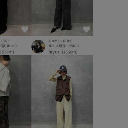
T ROPÉ
ADAM ET ROPÉ
LUMINE2
ルミネ新宿LUMINE2
hiyori
(153cm)
(166cm)