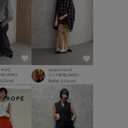
T ROPÉ
ADAM ET ROPÉ
LUMINE2
ルミネ新宿LUMINE2
koto
(153cm)
(153cm)