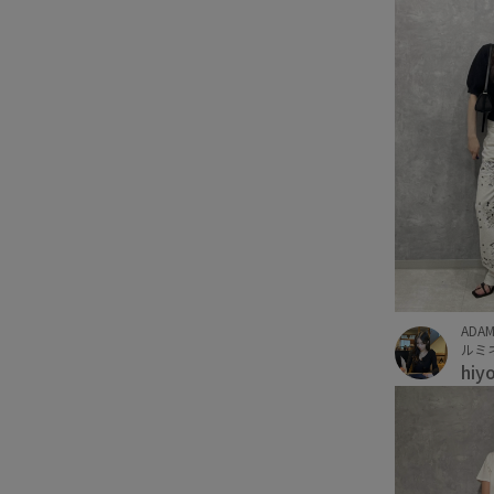
ADAM
ルミネ
hiy