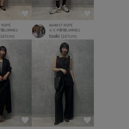
T ROPÉ
ADAM ET ROPÉ
LUMINE2
ルミネ新宿LUMINE2
tsuki
(167cm)
(167cm)