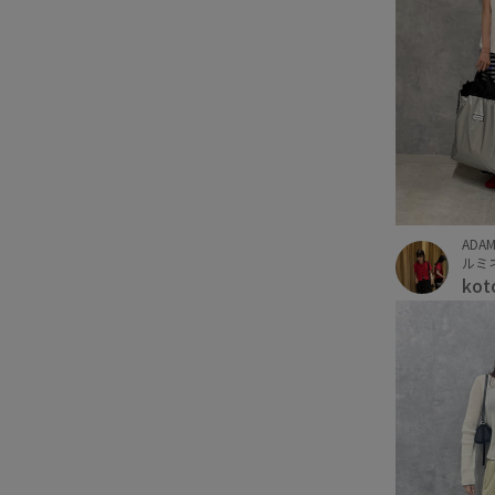
ADAM
ルミネ
kot