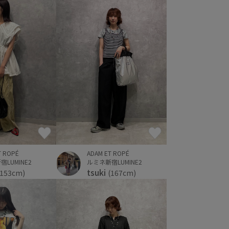
T ROPÉ
ADAM ET ROPÉ
LUMINE2
ルミネ新宿LUMINE2
tsuki
(153cm)
(167cm)