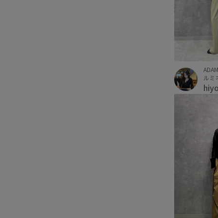
ADAM
ルミネ
hiy