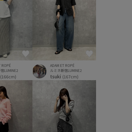
T ROPÉ
ADAM ET ROPÉ
LUMINE2
ルミネ新宿LUMINE2
tsuki
(166cm)
(167cm)