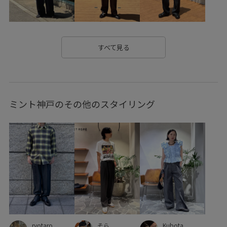
大人な雰囲気
快適
快適なはき心地
抜け感
撚糸
日焼け防止
機能的
機能的なデザイン
清涼感
すべて見る
穿き心地が良い
立体的
耐久性
腰回りにゆとり
落ち感
薄手
透け感
速乾性
ミント神戸のその他のスタイリング
そら
Kubota
ryotaro