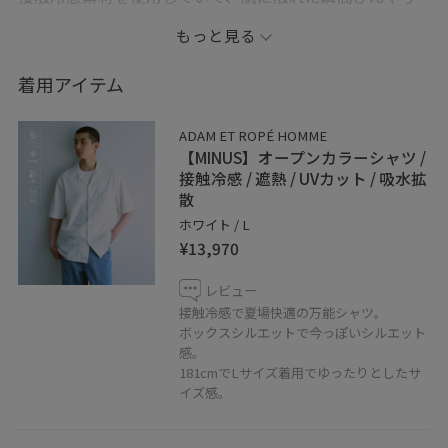
とした着心地を感じられるので、暑い季節でも快適に過
もっと見る
ごせる万能な1着です。白シャツならではの清潔感と程よ
いゆとりのあるシルエットで、シンプルながら存在感の
着用アイテム
あるスタイリングに。
ADAM ET ROPÉ HOMME
ボトムスはHED MAYNERのスウェットパンツを合わせ
【MINUS】オープンカラーシャツ /
て、ラフな雰囲気をプラス。深めの股上ときれいなネイ
接触冷感 / 遮熱 / UVカット / 吸水拡
散
ビーの色味が特徴で、リラックス感がありながらも上品
ホワイト / L
にまとまります。
¥13,970
足元はadidas SPEZIALのADAM ET ROPÉ別注モデル。最近
レビュー
リストックされた人気アイテムで、クラシックなデザイ
接触冷感で夏場快適の万能シャツ。
ボックスシルエットで今っぽいシルエット
ンと柔らかな配色が今回の爽やかなスタイリングとも相
感。
性抜群です。
181cmでLサイズ着用でゆったりとしたサ
イズ感。
白×ネイビーでまとめたシンプルな配色だからこそ、素
材感やシルエットの良さが際立つ、夏におすすめのリラ