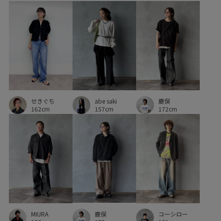
abe saki
せきぐち
鹿俣
157cm
162cm
172cm
鹿俣
MIURA
コーシロー