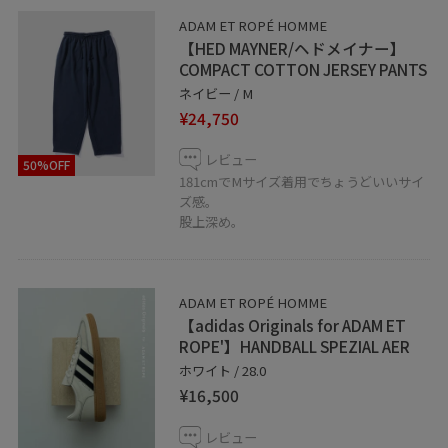
ックスコーデです。
ADAM ET ROPÉ HOMME
【HED MAYNER/ヘドメイナー】
【Instagram】
COMPACT COTTON JERSEY PANTS
▶︎@adam_ko46
ネイビー / M
¥24,750
【information】
レビュー
50%OFF
▷お気に入りの投稿やスタッフをハートボタンからお気
181cmでMサイズ着用でちょうどいいサイ
に入りに追加していただくと、
ズ感。
股上深め。
【お気に入り】タブから、投稿をご覧いただきやすくな
りますのでぜひお試しくださいませ◎
----------------------------------------
ADAM ET ROPÉ HOMME
【adidas Originals for ADAM ET
ROPE'】HANDBALL SPEZIAL AER
○店舗情報
ホワイト / 28.0
東京都渋谷区宇田川町15-1渋谷パルコ4F
¥16,500
Tel. 03-6712-7949
レビュー