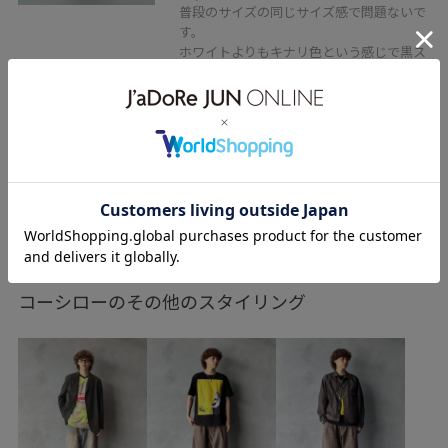
All day 11:00 - 21:00
普段のサイズの同じサイズ感で問題ないで
す。
ホワイトよりもキナリ色という感じで黒ス
LINEで渋谷パルコスタッフに相談は【友達だち追加】を
テッチなのがアクセント。
タップをして下さい
関連タグ
初夏コーデ
夏コーデ
カジュアルコーデ
シンプルコーデ
きれいめコーデ
別注アイテム
コーシローのその他のスタイリング