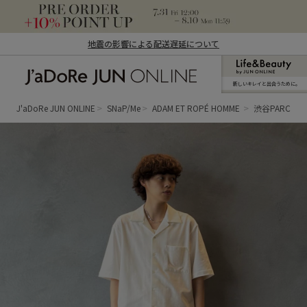
地震の影響による配送遅延について
新しいキレイと出合うために。
J'aDoRe JUN ONLINE（ジャドール ジュ
ン オンライン）
J'aDoRe JUN ONLINE
SNaP/Me
ADAM ET ROPÉ HOMME
渋谷PARCO