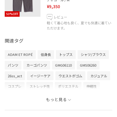
¥9,350
50%OFF
レビュー
軽くて着心地も良く、夏でも快適に着てい
ただけます。
関連タグ
ADAM ET ROPÉ
低身長
トップス
シャツ/ブラウス
パンツ
カーゴパンツ
GMG06110
GMS06260
26ss_act
イージーケア
ウエストがゴム
カジュアル
コスプレ
ストレッチ性
ポリエステル
伸縮性
布帛
薄手
透け感
透け感がない
通気性
もっと見る