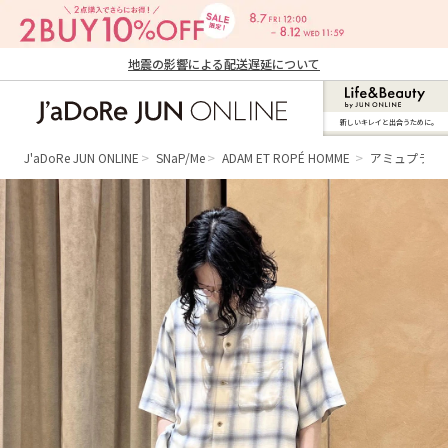
地震の影響による配送遅延について
新しいキレイと出合うために。
J'aDoRe JUN ONLINE（ジャドール ジュ
ン オンライン）
J'aDoRe JUN ONLINE
SNaP/Me
ADAM ET ROPÉ HOMME
アミュプラザ