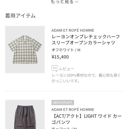
もっと見る
◾️記載のないものにつきましては私物となります。
着用アイテム
◾️お気に入り機能
♡ボタンを押してお気に入りお気に入りしていただく
ADAM ET ROPÉ HOMME
と、気になったコーディネートや商品がチェックしやす
レーヨンオンブレチェックハーフ
くなります。 スタッフのフォローも合わせてご利用くだ
スリーブオープンカラーシャツ
さい。
オフホワイト / M
¥15,400
アミュプラザ長崎店では通販も承っております。
レビュー
お気軽にお問い合わせ下さい。
レーヨン100%素材なので、着心地も良く
TEL 095-893-5167
かっこいいです。
LINEでアミュプラザ長崎店スタッフに相談は【友だち追
加】をタップしてください！
2BUY10%OFF
ADAM ET ROPÉ HOMME
【ACT/アクト】LIGHT ワイド カー
ゴパンツ
チャコール / M