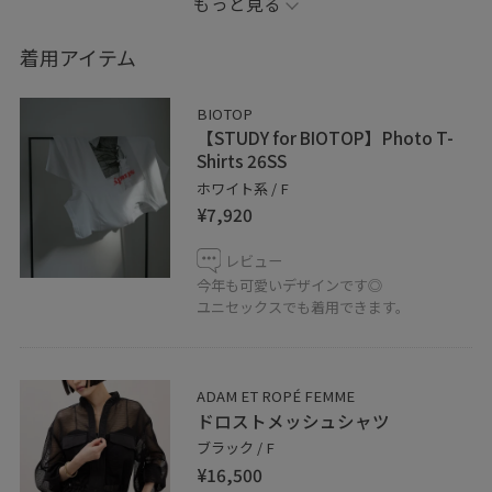
もっと見る
ちょっと派手な色のスカートを着用しました！
着用アイテム
後ろ側はゴムになっているので
ご飯食べた後も大丈夫そうです♪
BIOTOP
【STUDY for BIOTOP】Photo T-
※記載のないものにつきましては私物となります。
Shirts 26SS
ホワイト系 / F
¥7,920
instagram →adam___yuki
レビュー
今年も可愛いデザインです◎
新作アイテムなど更新しております。
ユニセックスでも着用できます。
○Instagram
ADAM ET ROPÉ FEMME
新作アイテムを随時配信しております！
ドロストメッシュシャツ
通販やお取り置きもDMにてお伺いさせて頂きます◎
ブラック / F
¥16,500
@adametrope.shinsaibashi