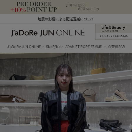
地震の影響による配送遅延について
新しいキレイと出合うために。
J'aDoRe JUN ONLINE（ジャドール ジュ
ン オンライン）
J'aDoRe JUN ONLINE
SNaP/Me
ADAM ET ROPÉ FEMME
心斎橋PARCO