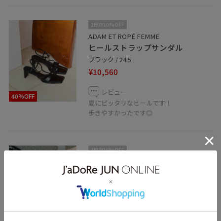
https://kaeru.parco.jp/shop/detail/shop000026246
2BUY10%OFF
○JUNグループでは楽天ポイントをご利用頂けます。
ADAM ET ROPÉ FEMME
ヒールストラップサンダル
アダムエロペ心斎橋パルコ 4F
ブラック / 24.5
TEL:06-6575-7674
¥10,560
レビュー
40%OFF
夏にピッタリなヒールです！
歩きやすかったです◎
2BUY10%OFF
ADAM ET ROPÉ FEMME
【GANNI for ADAM ET ROPE'】Re-
Tech Logo Print Mini Tote
ブラック / F
¥16,775