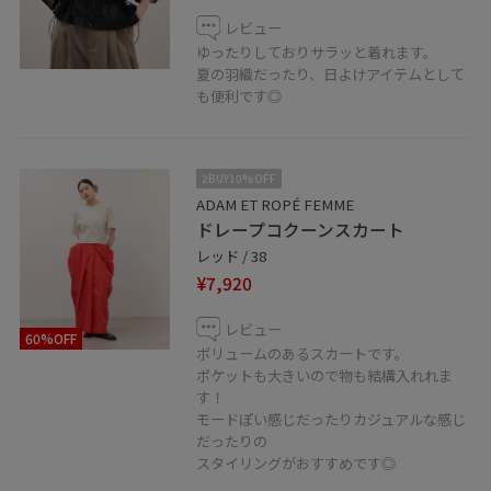
レビュー
○LINE接客はじめました！
ゆったりしておりサラッと着れます。
聞きたいことはあるけど電話するお時間がない方やこの
夏の羽織だったり、日よけアイテムとして
時期なかなか外に出られない方など。お取り置きや通販
も便利です◎
もお伺い出来ます！是非、お気軽にメッセージ送ってく
ださい。
2BUY10%OFF
ADAM ET ROPÉ FEMME
LINEで心斎橋PARCOスタッフにご相談は
ドレープコクーンスカート
【友だち追加】をタップ！！
レッド / 38
¥7,920
レビュー
60%OFF
○PARCO ONLINE STORE
ボリュームのあるスカートです。
ポケットも大きいので物も結構入れれま
心斎橋PARCO店のみの取り扱いアイテムはパルコオンラ
す！
インストアでもご購入いただけます。
モードぽい感じだったりカジュアルな感じ
だったりの
スタイリングがおすすめです◎
サイトはこちら↓