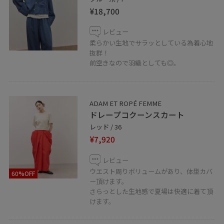
時期なかなか外に出られない方など。お取り置きや通販
¥18,700
もお伺い出来ます！是非、お気軽にメッセージ送ってく
ださい。
レビュー
柔らかい生地でサラッとしている為着心地
抜群！
LINEで心斎橋PARCOスタッフにご相談は
前空きなので羽織としても◎。
【友だち追加】をタップ！！
ADAM ET ROPÉ FEMME
ドレープコクーンスカート
○PARCO ONLINE STORE
レッド / 36
心斎橋PARCO店のみの取り扱いアイテムはパルコオンラ
¥7,920
インストアでもご購入いただけます。
レビュー
ウエスト周りボリュームがあり、体型カバ
サイトはこちら↓
60%OFF
ー頂けます。
https://kaeru.parco.jp/shop/detail/shop000026246
さらっとした生地感で夏場は快適に着て頂
けます。
○JUNグループでは楽天ポイントをご利用頂けます。