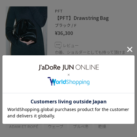
アダムエロペ心斎橋パルコ 4F
PFT
TEL:06-6575-7674
【PFT】Drawstring Bag
ブラック / F
¥36,300
レビュー
巾着、ショルダーとしても持って頂けま
す。
関連タグ
tシャツ
初夏コーデ
夏コーデ
デートコーデ
お出かけコーデ
女子会コーデ
レイヤード
スカートスタイル
体型カバー
カジュアルコーデ
ADAM ET ROPÉ
ウェーブ
ブルべ冬
乾燥