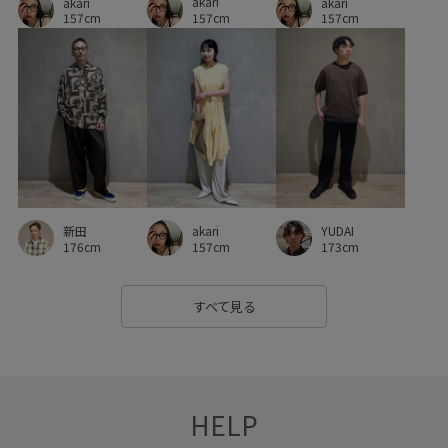
akari
akari
akari
157cm
157cm
157cm
新田
akari
YUDAI
176cm
157cm
173cm
すべて見る
HELP