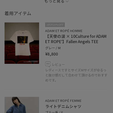
もっと見る
赤カラーアイテムで夏の
お出かけコーデを組みました。
着用アイテム
tシャツは赤字で書かれたデザイン
がポイントでかわいいですよ。
2BUY10%OFF
是非店頭にてお試しください。
ADAM ET ROPÉ HOMME
【天使の涙 × 10Culture for ADAM
ET ROPE'】Fallen Angels TEE
サンダル(SALONDEJU)
グレー / M
品番:EUA16030
¥8,800
価格:¥59.400+tax in
サイズ:36・37・38
レビュー
レディースですとサイズMサイズがゆるっ
と抜け感だして合わせて頂けるのでおすす
instagram →mumu040806
めです。
WEAR→mumu0806
新作アイテムなど更新しております。
ADAM ET ROPÉ FEMME
○LINE接客はじめました！
ライトデニムシャツ
聞きたいことはあるけど電話するお時間がない方やこの
ブルー系 / F