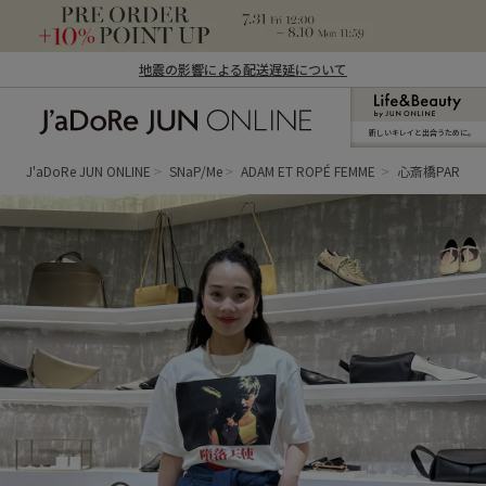
地震の影響による配送遅延について
新しいキレイと出合うために。
J'aDoRe JUN ONLINE（ジャドール ジュ
ン オンライン）
J'aDoRe JUN ONLINE
SNaP/Me
ADAM ET ROPÉ FEMME
心斎橋PARCO