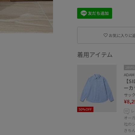
お気に入りに
着用アイテム
2BUY
ADAM
【S
ーカ
サックス
¥8,2
50%OFF
レ
オーガ
社の
きち