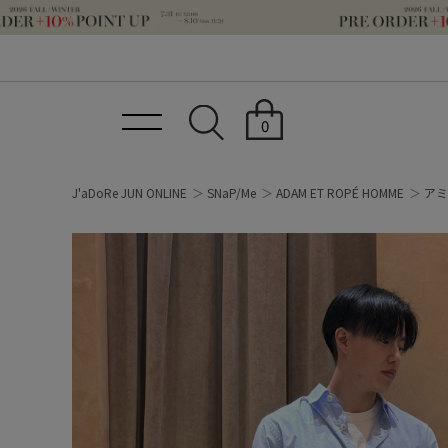
0
J'aDoRe JUN ONLINE
SNaP/Me
ADAM ET ROPÉ HOMME
アミ