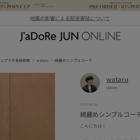
地震の影響による配送遅延について
JaDoRe JUN ONLINE
ュプラザ長崎新館
wataru
綺麗めシンプルコーデ
wataru
168cm
2026.04.28
綺麗めシンプルコー
こんにちは！