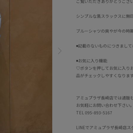
ご覧いただきありがとうござ
シンプルな黒スラックスに無印
ブルーシャツの爽やが今の時
◾️記載のないものにつきまし
◾️お気に入り機能
♡ボタンを押してお気に入り
品がチェックしやすくなります
アミュプラザ長崎店では通販
お気軽にお問い合わせ下さい
TEL 095-893-5167
LINEでアミュプラザ長崎店