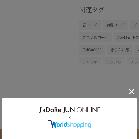
関連タグ
春コーデ
初夏コーデ
デ
きれいめコーデ
ADAM ET RO
GMG06030
きちんと感
シャツ地
シンプル
リラ