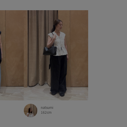
natsumi
162cm