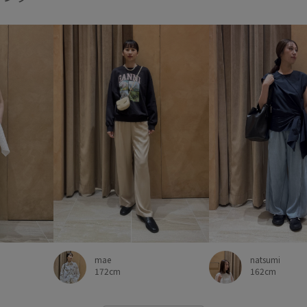
mae
natsumi
172cm
162cm