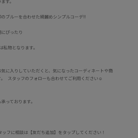
います。
のブルーを合わせた綺麗めシンプルコーデ‼️
期にぴったり
ては私物となります。
お気に入りしていただくと、気になったコーディネートや商
。 スタッフのフォローも合わせてご利用ください☺︎
も承っております。
。
スタッフに相談は【友だち追加】をタップしてください！