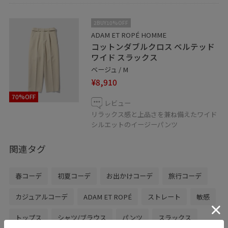
LINEでアミュプラザ長崎店スタッフに相談は【友だち追
加】をタップしてください！
2BUY10%OFF
ADAM ET ROPÉ HOMME
コットンダブルクロス ベルテッド
ワイド スラックス
ベージュ / M
¥8,910
70%OFF
レビュー
リラックス感と上品さを兼ね備えたワイド
シルエットのイージーパンツ
関連タグ
春コーデ
初夏コーデ
お出かけコーデ
旅行コーデ
カジュアルコーデ
ADAM ET ROPÉ
ストレート
敏感
トップス
シャツ/ブラウス
パンツ
スラックス