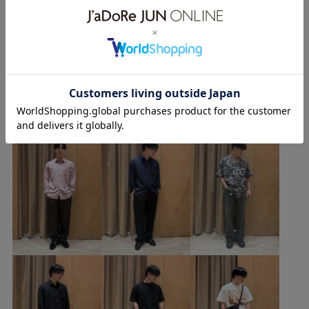
GMG06150
GMS06200
26ss_recommend_bottoms
きれいめ
さらりとした
ふくらみ
イージーパンツ
もっと見る
コットン
コントラスト
ゴム仕様
シアー
シアー感
シアー素材
シャツ
シワになりにくい
wataruのその他のスタイリング
ストレスフリー
タック
タックイン
ダブルクロス素材
デザイン性
トレンド
ドレス
ドレープ感
ナチュラル
プルオーバー
ベルト
ボイル
ボイル素材
ポリエステル
リラックス感
ワイドシルエット
上品
二重織
伸縮性
快適
快適なはき心地
抜け感
撚糸
日焼け防止
清涼感
穿き心地が良い
落ち感
薄手
透け感