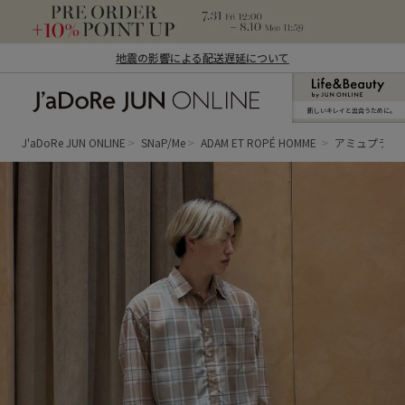
地震の影響による配送遅延について
新しいキレイと出合うために。
J'aDoRe JUN ONLINE（ジャドール ジュ
ン オンライン）
J'aDoRe JUN ONLINE
SNaP/Me
ADAM ET ROPÉ HOMME
アミュプラザ