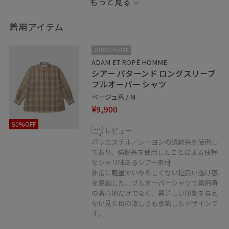
もっと見る
ちょうどいい透け感で、涼しくとても着やすいです！
デザインもベージュのチェック柄とブラックのストライ
着用アイテム
プで色んなスタイルを楽しめます‼️
2BUY10%OFF
◾️記載のないものにつきましては私物となります。
ADAM ET ROPÉ HOMME
シアー パターンド ロングスリーブ
プルオーバー シャツ
◾️お気に入り機能
ベージュ系 / M
♡ボタンを押してお気に入りお気に入りしていただく
¥9,900
と、気になったコーディネートや商品がチェックしやす
50%OFF
くなります。 スタッフのフォローも合わせてご利用くだ
レビュー
さい☺︎
ポリエステル／レーヨンの混紡糸を使用し
ており、強撚糸を使用したことによる独特
なシャリ味あるシアー素材
非常に軽量でいやらしくない程良い透け感
アミュプラザ長崎店では通販も承っております。
を意識した、プルオーバーシャツで着用時
の着心地だけでなく、暑苦しい印象を与え
お気軽にお問い合わせ下さい。
ない見た目の涼しさも意識したデザインで
TEL 095-893-5167
す。