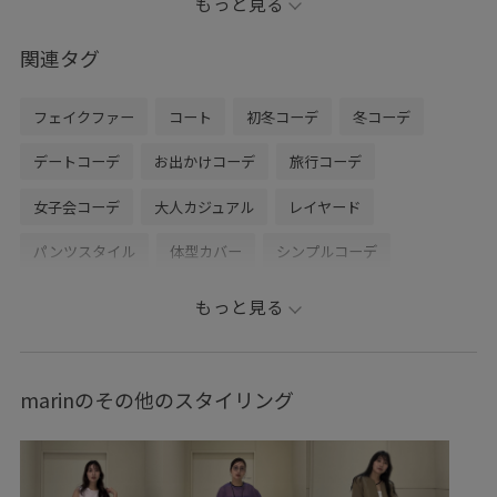
もっと見る
でも、少し重たかったりするのですがこのコートは
比較的軽くて着心地抜群です！！
関連タグ
身幅もしっかりあるので、中にもしっかり着込めると思
います！
フェイクファー
コート
初冬コーデ
冬コーデ
ぜひ、参考にしてみてください♡♡
デートコーデ
お出かけコーデ
旅行コーデ
女子会コーデ
大人カジュアル
レイヤード
パンツスタイル
体型カバー
シンプルコーデ
きれいめコーデ
ADAM ET ROPÉ
ウェーブ
イエベ秋
もっと見る
混合
トップス
カーディガン
ジャケット/アウター
その他アウター
パンツ
デニムパンツ
バッグ
marinのその他のスタイリング
ショルダーバッグ
シューズ
ブーツ
EUS74220
GAA24030
GAK74540
GAO24040
GAX24470