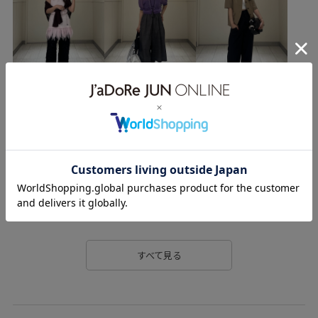
24AW30
24AWGOODS
kirakira_pickup
moredenim
NEEDBY
アウターコレクション
トレンド_pickup
予約アイテム
すべて見る