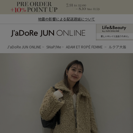
地震の影響による配送遅延について
新しいキレイと出合うために。
J'aDoRe JUN ONLINE（ジャドール ジュ
ン オンライン）
J'aDoRe JUN ONLINE
SNaP/Me
ADAM ET ROPÉ FEMME
ルクア大阪 FE