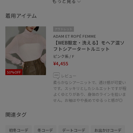
もっと見る
アウターはループファーがとってもふわふわで
軽い着心地も嬉しい一着。
着用アイテム
首元はスタンドネックにすることもできて、
アウトレット
とっても暖かいです。。
ADAM ET ROPÉ FEMME
【WEB限定・洗える】モヘア混ソ
フトシアータートルニット
是非チェックしてみてくださいね。
ピンク系 / F
¥4,455
.
50%OFF
instagram⇒
adam_ttm
レビュー
フォローお願いいたします♡
柔らかなシアーニットで、透け感が可愛い
です。スッキリとしたシルエットですが程
よくゆとりがあり、身体のラインを拾いま
---
せん。お袖はやや長めでゆるっと感が◎
□♡ボタンを押してお気に入り！
関連タグ
お気に入りしていただくと、気になったコーディネート
や商品がチェックしやすくなります。
初冬コーデ
冬コーデ
デートコーデ
お出かけコーデ