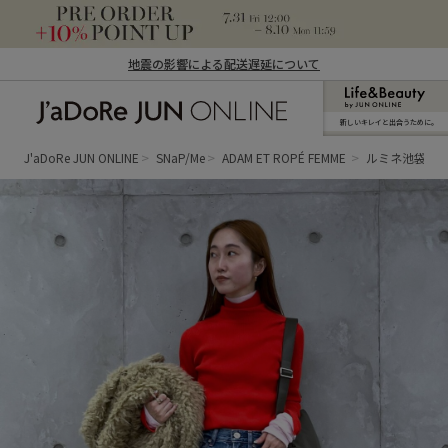
地震の影響による配送遅延について
新しいキレイと出合うために。
J'aDoRe JUN ONLINE（ジャドール ジュ
ン オンライン）
J'aDoRe JUN ONLINE
SNaP/Me
ADAM ET ROPÉ FEMME
ルミネ池袋