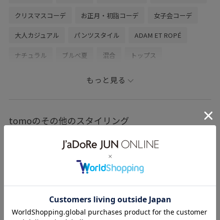
スタッフのフォローもあわせてご利用ください。
クリスマスコーデ
お正月・初詣コーデ
女子会コーデ
□LUMINE WEB決済サービス
大人カジュアル
パンツスタイル
ADAM ET ROPÉ
池袋ルミネではWEB決済でご自宅への発送も行っており
ナチュラル
ブルべ夏
混合
トップス
ます。
ルミネカードをご利用のお客様はいつでも5%OFFでご購
ニット/セーター
ジャケット/アウター
その他アウター
もっと見る
入いただけます。
お気軽にお問い合わせくださいませ。
パンツ
デニムパンツ
バッグ
ショルダーバッグ
シューズ
ローファー
EUS74220
GAA24150
tomoのその他のスタイリング
□LINE接客も実施しております！
在庫確認やお悩みなど、LINEで簡単にお問合せいただけ
GAM53571
GAM54530
GAO24040
GAX24470
ます。
24AW30
kirakira_pickup
moredenim
NEEDBY
お気軽にご活用くださいませ。
Winnerwear_pickup
Wsweater_pickup
アウターコレクション
予約アイテム
----------------------------------------