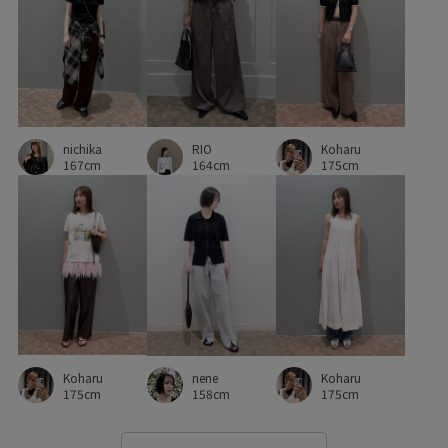
nichika
RIO
Koharu
167cm
164cm
175cm
Koharu
nene
Koharu
175cm
158cm
175cm