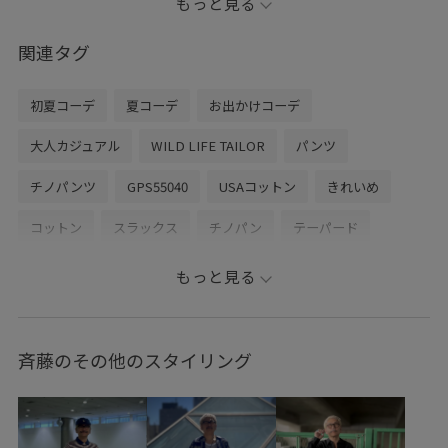
もっと見る
－－－－－－－－－－－－－－－－－－－－—
関連タグ
【information】
▷お気に入りの投稿やスタッフをハートボタンからお気
初夏コーデ
夏コーデ
お出かけコーデ
に入りに追加していただくと、
【お気に入り】タブから、投稿をご覧いただきやすくな
大人カジュアル
WILD LIFE TAILOR
パンツ
りますのでぜひお試しくださいませ◎
チノパンツ
GPS55040
USAコットン
きれいめ
－－－－－－－－－－－－－－－－－－－－－－－－
▶︎Instagram
コットン
スラックス
チノパン
テーパード
wild life tailor の情報を発信しております！
ハリ感
上品
もっと見る
@wildlifetailor
是非フォローお願いします！
ーーーーーーーーーーーーーーーーーーーーーーーー
斉藤のその他のスタイリング