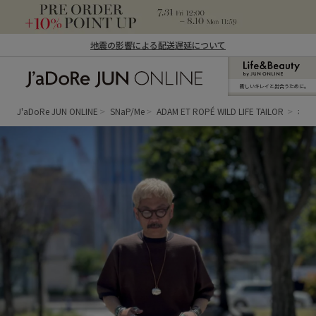
地震の影響による配送遅延について
新しいキレイと出合うために。
J'aDoRe JUN ONLINE（ジャドール ジュ
ン オンライン）
J'aDoRe JUN ONLINE
SNaP/Me
ADAM ET ROPÉ WILD LIFE TAILOR
札幌