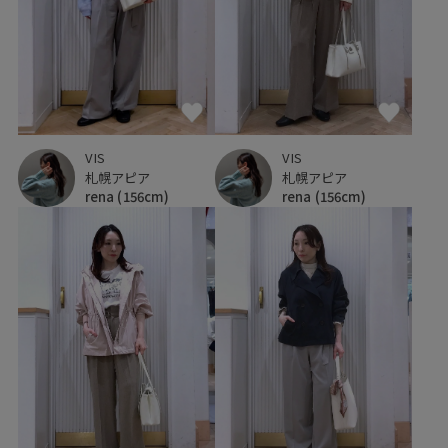
VIS
VIS
札幌アピア
札幌アピア
rena
(156cm)
rena
(156cm)