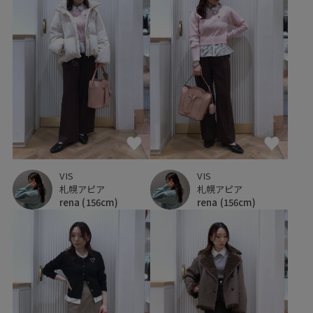
VIS
VIS
札幌アピア
札幌アピア
rena
(156cm)
rena
(156cm)