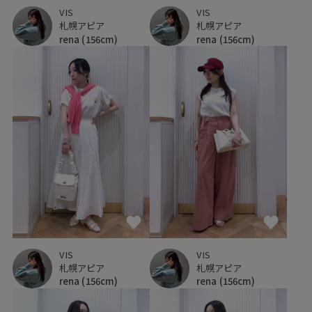
VIS
VIS
札幌アピア
札幌アピア
rena
(156cm)
rena
(156cm)
VIS
VIS
札幌アピア
札幌アピア
rena
(156cm)
rena
(156cm)