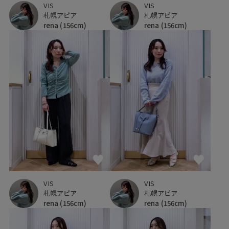
VIS
VIS
札幌アピア
札幌アピア
rena
(156cm)
rena
(156cm)
VIS
VIS
札幌アピア
札幌アピア
rena
(156cm)
rena
(156cm)