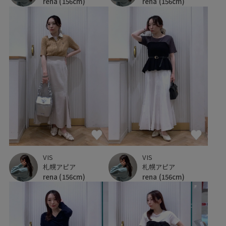
rena
(156cm)
rena
(156cm)
VIS
VIS
札幌アピア
札幌アピア
rena
(156cm)
rena
(156cm)