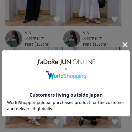
VIS
VIS
札幌アピア
札幌アピア
rena
(156cm)
rena
(156cm)