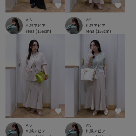
VIS
VIS
札幌アピア
札幌アピア
rena
(156cm)
rena
(156cm)
VIS
VIS
札幌アピア
札幌アピア