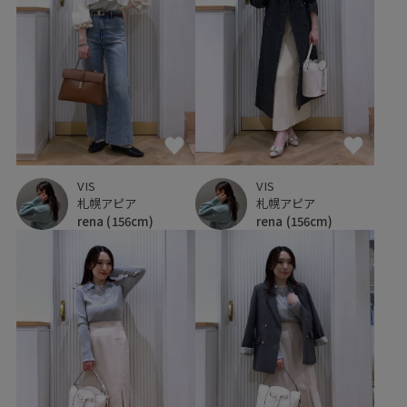
VIS
VIS
札幌アピア
札幌アピア
rena
(156cm)
rena
(156cm)