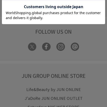
フォーム
FOLLOW US ON
JUN GROUP ONLINE STORE
Life&Beauty by JUN ONLINE
J'aDoRe JUN ONLINE OUTLET