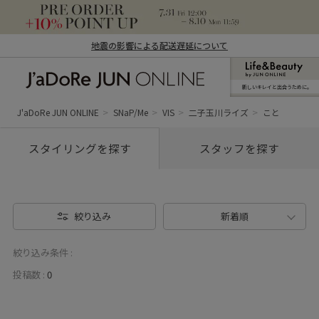
地震の影響による配送遅延について
新しいキレイと出合うために。
J'aDoRe JUN ONLINE（ジャドール ジュ
ン オンライン）
J'aDoRe JUN ONLINE
SNaP/Me
VIS
二子玉川ライズ
こと
スタイリングを探す
スタッフを探す
絞り込み
新着順
絞り込み条件 :
投稿数 :
0