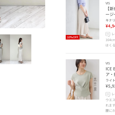
VIS
【新
ージ
キナリ 
¥4,9
レ
10%OFF
164
はく
VIS
IC
ア・
ライト
¥5,9
レ
ウエ
れま
腰に