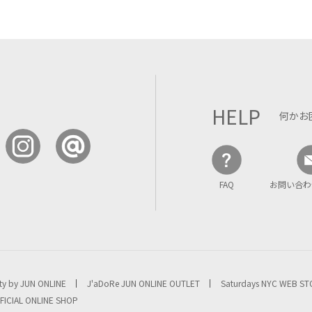
HELP
何かお
FAQ
お問い合わ
ty by JUN ONLINE
J'aDoRe JUN ONLINE OUTLET
Saturdays NYC WEB S
FICIAL ONLINE SHOP