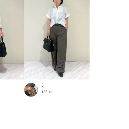
K
156cm