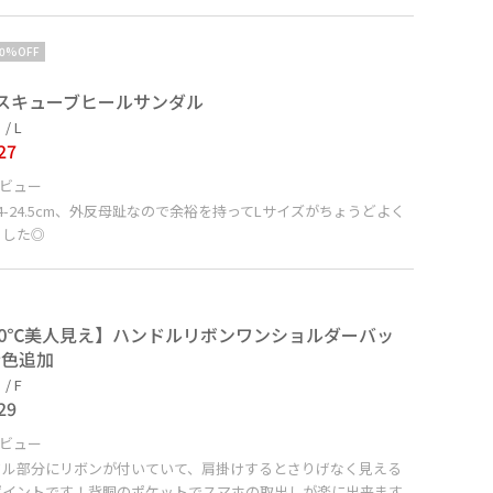
10%OFF
スキューブヒールサンダル
/ L
27
ビュー
4-24.5cm、外反母趾なので余裕を持ってLサイズがちょうどよく
ました◎
80℃美人見え】ハンドルリボンワンショルダーバッ
新色追加
/ F
29
ビュー
ドル部分にリボンが付いていて、肩掛けするとさりげなく見える
ポイントです！背胴のポケットでスマホの取出しが楽に出来ます