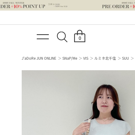
0
J'aDoRe JUN ONLINE
SNaP/Me
VIS
ルミネ北千住
SUU