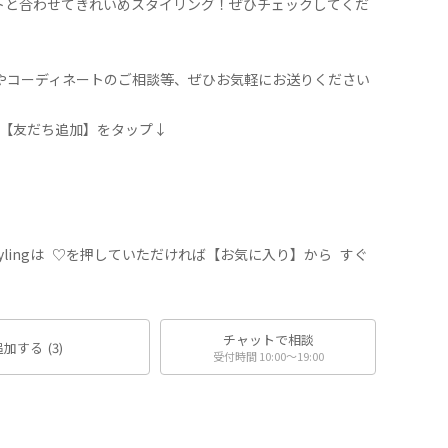
ートと合わせてきれいめスタイリング！ぜひチェックしてくだ
せやコーディネートのご相談等、ぜひお気軽にお送りください
録は【友だち追加】をタップ↓
、stylingは ♡を押していただければ【お気に入り】から すぐ
チャットで相談
追加する
(3)
受付時間 10:00〜19:00