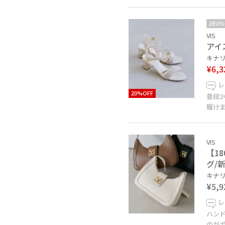
2BUY
VIS
アイ
キナリ 
¥6,3
レ
20%OFF
普段2
履け
VIS
【1
グ/
キナリ 
¥5,9
レ
ハン
のが