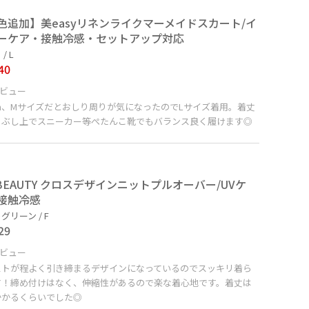
色追加】美easyリネンライクマーメイドスカート/イ
ーケア・接触冷感・セットアップ対応
/ L
40
ビュー
cm、Mサイズだとおしり周りが気になったのでLサイズ着用。着丈
るぶし上でスニーカー等ぺたんこ靴でもバランス良く履けます◎
E BEAUTY クロスデザインニットプルオーバー/UVケ
接触冷感
グリーン / F
29
ビュー
ストが程よく引き締まるデザインになっているのでスッキリ着ら
す！締め付けはなく、伸縮性があるので楽な着心地です。着丈は
かかるくらいでした◎