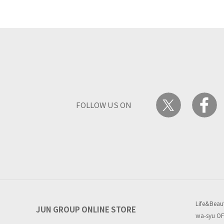
FOLLOW US ON
Life&Beau
JUN GROUP ONLINE STORE
wa-syu OF