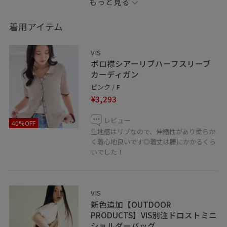
もっと見る
着用アイテム
お気に入りのshop、staff、stylingは ♡を押していただ
ければ【お気に入り】から すぐにご覧いただけます！
VIS
ポロ襟シアーリブハーフスリーブ
カーディガン
ピンク / F
¥3,293
レビュー
40%OFF
生地感はリブなので、伸縮性があり柔らか
く着心地良いです◎着丈は腰にかかるくら
いでした！
VIS
新色追加【OUTDOOR
PRODUCTS】VIS別注ドロストミニ
ショルダーバッグ