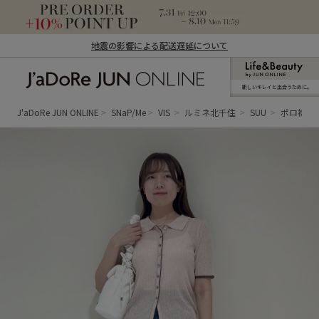
地震の影響による配送遅延について
新しいキレイと出合うために。
J'aDoRe JUN ONLINE（ジャドール ジュ
ン オンライン）
J'aDoRe JUN ONLINE
SNaP/Me
VIS
ルミネ北千住
SUU
ポロ襟カ