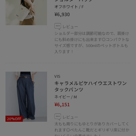
オフホワイト / F
¥6,930
レビュー
ショルダー部分は調節可能なので、肩掛け
にも斜め掛けにも出来ます◎コンパクトな
サイズ感ですが、500mlのペットボトルも
入ります！
VIS
キャラメルピケハイウエストワン
タックパンツ
ネイビー / M
¥6,151
レビュー
20%OFF
太もも周りにもゆとりがありカバーしてく
れます◎ぺたんこ靴だとギリギリ床に付か
ないくらいの着丈でした！