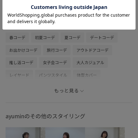
500mlペットボトルや長財布、ポーチなど
見た目に寄らず大容量です！
関連タグ
春コーデ
初夏コーデ
夏コーデ
デートコーデ
お出かけコーデ
旅行コーデ
アウトドアコーデ
推し活コーデ
女子会コーデ
大人カジュアル
レイヤード
パンツスタイル
体型カバー
カジュアルコーデ
シンプルコーデ
ベーシック
もっと見る
ayuminのその他のスタイリング