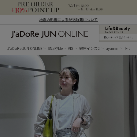
地震の影響による配送遅延について
新しいキレイと出合うために。
J'aDoRe JUN ONLINE（ジャドール ジュ
ン オンライン）
J'aDoRe JUN ONLINE
SNaP/Me
VIS
銀座インズ2
ayumin
トレン