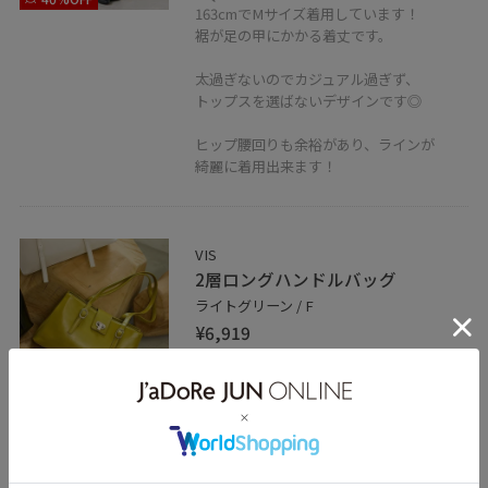
163cmでMサイズ着用しています！
裾が足の甲にかかる着丈です。
太過ぎないのでカジュアル過ぎず、
トップスを選ばないデザインです◎
ヒップ腰回りも余裕があり、ラインが
綺麗に着用出来ます！
VIS
2層ロングハンドルバッグ
ライトグリーン / F
¥6,919
レビュー
シーズン問わず使えるデザイン！
ハンドルの長さ調節が出来るので身長に
合わせて変えられます◎