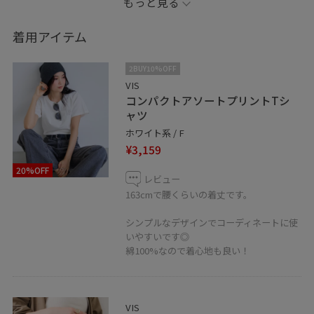
もっと見る
※記載のないアイテムはスタッフ私物です。
着用アイテム
【Instagram】
2BUY10%OFF
@aymn__o5l6
VIS
コンパクトアソートプリントTシ
ャツ
【LINE】
ホワイト系 / F
在庫のお問い合わせや商品、コーディネートのご相談な
¥3,159
ど是非お気軽にお問い合わせくださいませ。
20%OFF
LINEでアトレ亀戸VISスタッフにご相談は【友だち追加】
レビュー
をタップ！！
163cmで腰くらいの着丈です。
シンプルなデザインでコーディネートに使
いやすいです◎
綿100%なので着心地も良い！
VIS