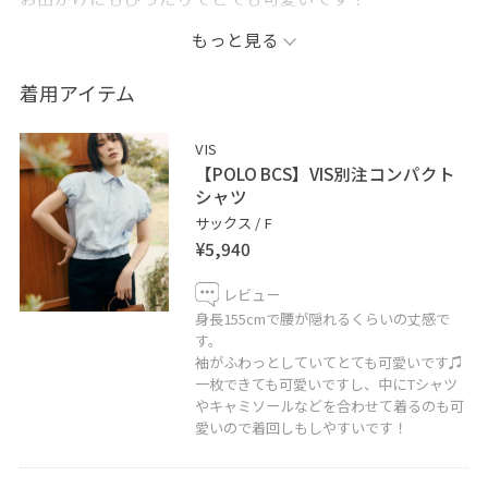
もっと見る
LINEで在庫のお問い合わせや商品、コーディネートのご
相談など是非お気軽にお問い合わせくださいませ。
着用アイテム
LINEでアトレ亀戸VISスタッフにご相談は【友だち追加】
をタップ！！
VIS
【POLO BCS】VIS別注コンパクト
シャツ
サックス / F
¥5,940
レビュー
身長155cmで腰が隠れるくらいの丈感で
す。
袖がふわっとしていてとても可愛いです♫
一枚できても可愛いですし、中にTシャツ
やキャミソールなどを合わせて着るのも可
愛いので着回しもしやすいです！