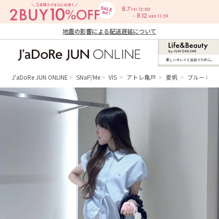
地震の影響による配送遅延について
新しいキレイと出合うために。
J'aDoRe JUN ONLINE（ジャドール ジュ
ン オンライン）
J'aDoRe JUN ONLINE
SNaP/Me
VIS
アトレ亀戸
夏帆
ブルー×ホ