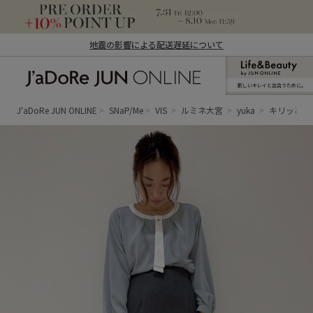
地震の影響による配送遅延について
新しいキレイと出合うために。
J'aDoRe JUN ONLINE（ジャドール ジュ
ン オンライン）
J'aDoRe JUN ONLINE
SNaP/Me
VIS
ルミネ大宮
yuka
キリッとの