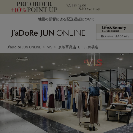
地震の影響による配送遅延について
新しいキレイと出合うために。
J'aDoRe JUN ONLINE（ジャドール ジュ
ン オンライン）
J'aDoRe JUN ONLINE
VIS
京阪百貨店 モール京橋店