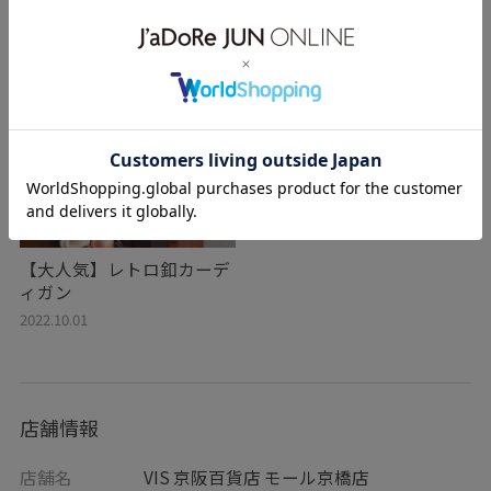
【大人気】レトロ釦カーデ
ィガン
2022.10.01
店舗情報
店舗名
VIS 京阪百貨店 モール京橋店