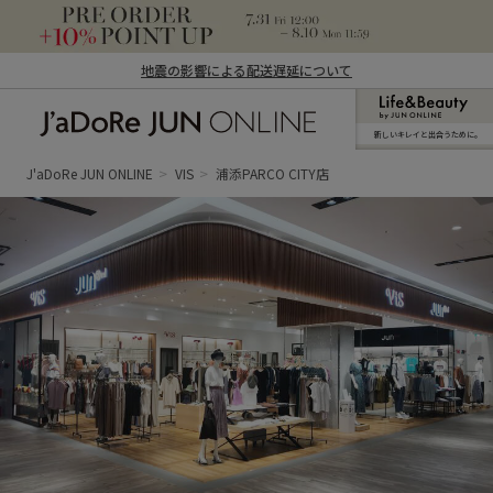
地震の影響による配送遅延について
新しいキレイと出合うために。
J'aDoRe JUN ONLINE（ジャドール ジュ
ン オンライン）
J'aDoRe JUN ONLINE
VIS
浦添PARCO CITY店