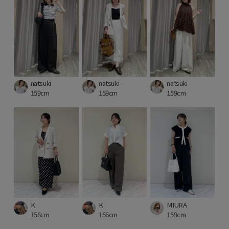
natsuki
natsuki
natsuki
159cm
159cm
159cm
K
K
MIURA
156cm
156cm
159cm