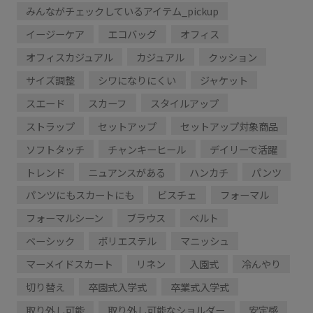
みんながチェックしているアイテム_pickup
イージーケア
エコバッグ
オフィス
オフィスカジュアル
カジュアル
クッション
サイズ調整
シワになりにくい
ジャケット
スエード
スカーフ
スタイルアップ
ストラップ
セットアップ
セットアップ対象商品
ソフトタッチ
チャンキーヒール
デイリーで活躍
トレンド
ニュアンスがある
ハンカチ
パンツ
パンツにもスカートにも
ビスチェ
フォーマル
フォーマルシーン
ブラウス
ベルト
ベーシック
ポリエステル
マニッシュ
マーメイドスカート
リネン
入園式
冷んやり
切り替え
卒園式入学式
卒業式入学式
取り外し可能
取り外し可能なショルダー
安定感