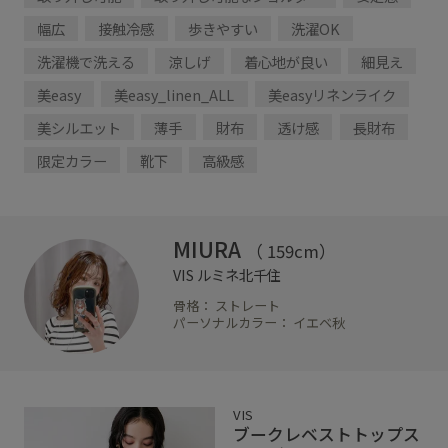
幅広
接触冷感
歩きやすい
洗濯OK
洗濯機で洗える
涼しげ
着心地が良い
細見え
美easy
美easy_linen_ALL
美easyリネンライク
美シルエット
薄手
財布
透け感
長財布
限定カラー
靴下
高級感
MIURA
（ 159cm）
VIS
ルミネ北千住
骨格： ストレート
パーソナルカラー： イエベ秋
VIS
ブークレベストトップス