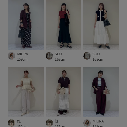
MIURA
SUU
SUU
159cm
163cm
163cm
虹
虹
MIURA
152cm
152cm
159cm