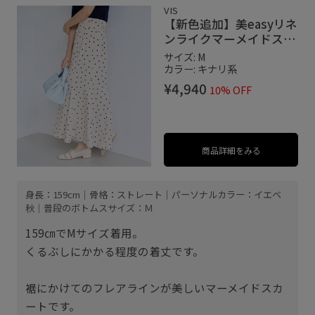
VIS
【新色追加】美easyリネ
ンライクマーメイドスカ
ート/イージーケア・接
サイズ: M
触冷感・セットアップ対
カラー: キナリ系
応
¥4,940
10% OFF
商品詳細をみる
身長：159cm｜骨格：ストレート｜パーソナルカラー：イエベ
秋｜普段のボトムスサイズ：Ｍ
159㎝でMサイズ着用。
くるぶしにかかる程度の着丈です。
裾にかけてのフレアラインが美しいマーメイドスカ
ートです。