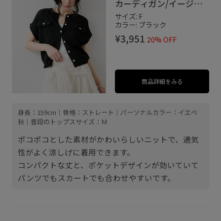
カーディガン/イージー
ケア
サイズ: F
カラー: ブラック
¥3,951
20% OFF
商品詳細をみる
身長：159cm｜骨格：ストレート｜パーソナルカラー：イエベ
秋｜普段のトップスサイズ：Ｍ
ポコポコとした素材がかわいらしいニットで、通気
性がよく涼しげに着用できます。
コンパクトな丈と、ポケットデザインが効いていて
パンツでもスカートでも合わせやすいです。