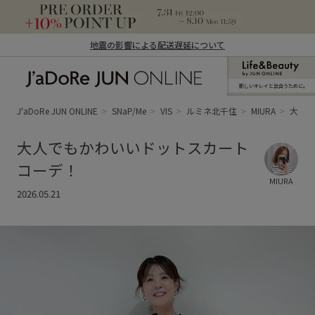
地震の影響による配送遅延について
新しいキレイと出合うために。
J'aDoRe JUN ONLINE（ジャドール ジュ
ン オンライン）
J'aDoRe JUN ONLINE
SNaP/Me
VIS
ルミネ北千住
MIURA
大人で
大人でもかわいいドットスカート
コーデ！
MIURA
2026.05.21