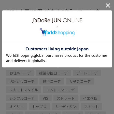
LINEで在庫のお問い合わせや商品、コーディネー
トのご相談など是非お気軽にお問い合わせくださ
いませ。
LINEでルミネ北千住VISスタッフにご相談は【友だ
ち追加】をタップ！！
ママコーデ
初夏コーデ
夏コーデ
お仕事コーデ
授業参観日コーデ
デートコーデ
お出かけコーデ
旅行コーデ
女子会コーデ
スカートスタイル
ワントーンコーデ
シンプルコーデ
VIS
ストレート
イエベ秋
オイリー
トップス
カーディガン
スカート