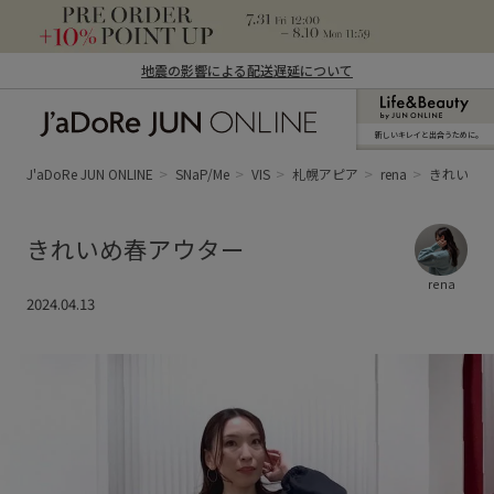
地震の影響による配送遅延について
新しいキレイと出合うために。
J'aDoRe JUN ONLINE（ジャドール ジュ
ン オンライン）
J'aDoRe JUN ONLINE
SNaP/Me
VIS
札幌アピア
rena
きれいめ
きれいめ春アウター
rena
2024.04.13