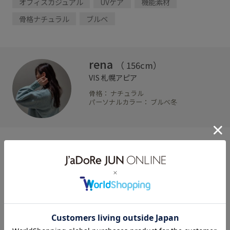
オフィスカジュアル
UVケア
機能素材
骨格ナチュラル
ブルベ
rena
（ 156cm）
VIS
札幌アピア
骨格： ナチュラル
パーソナルカラー： ブルべ冬
VIS
【美easy】リネンライク
ワンタックワイドスラッ
クスパンツ
サイズ: S
カラー: イエロー系
¥4,939