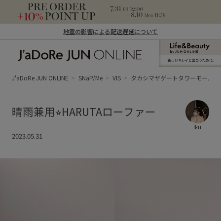
地震の影響による配送遅延について
新しいキレイと出合うために。
J'aDoRe JUN ONLINE（ジャドール ジュ
ン オンライン）
J'aDoRe JUN ONLINE
SNaP/Me
VIS
タカシマヤゲートタワーモール
晴雨兼用⭐︎HARUTAローファー
Iku
2023.05.31