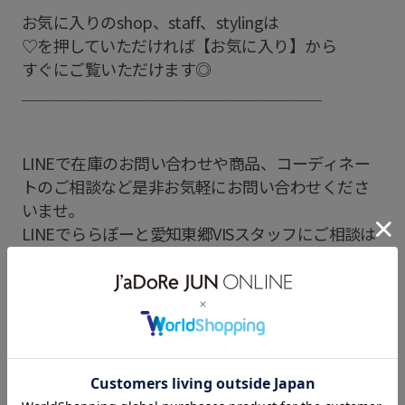
お気に入りのshop、staff、stylingは
♡を押していただければ【お気に入り】から
すぐにご覧いただけます◎
＿＿＿＿＿＿＿＿＿＿＿＿＿＿＿＿＿＿＿
LINEで在庫のお問い合わせや商品、コーディネー
トのご相談など是非お気軽にお問い合わせくださ
いませ。
LINEでららぽーと愛知東郷VISスタッフにご相談は
【友だち追加】をタップ！！
晴雨兼用
レインシューズ
レイングッズ
レイン
HARUTA
HARUTAシューズ
靴