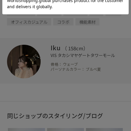
BVA
BVA13050
23SS夏の新作
ローファー
ビット付き
ブラック
フラット
VIS
通勤
オフィスカジュアル
コラボ
機能素材
Iku
（ 158cm）
VIS
タカシマヤゲートタワーモール
骨格： ウェーブ
パーソナルカラー： ブルべ夏
同じショップのスタイリング/ブログ