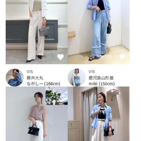
VIS
VIS
藤井大丸
鹿児島山形屋
ながしー
(168cm)
miki
(150cm)