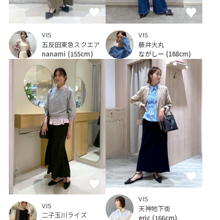
VIS
VIS
藤井大丸
五反田東急スクエア
ながしー
(168cm)
nanami
(155cm)
VIS
VIS
天神地下街
二子玉川ライズ
eric
(166cm)