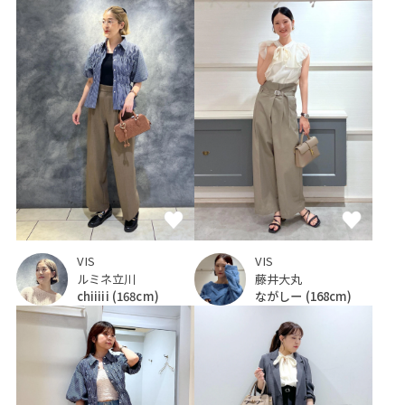
VIS
VIS
ルミネ立川
藤井大丸
chiiiii
(168cm)
ながしー
(168cm)