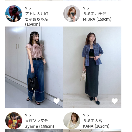
VIS
VIS
アトレ大井町
ルミネ北千住
ちゃおちゃん
MIURA
(159cm)
(164cm)
VIS
VIS
ルミネ大宮
東京ソラマチ
KANA
(162cm)
ayame
(155cm)