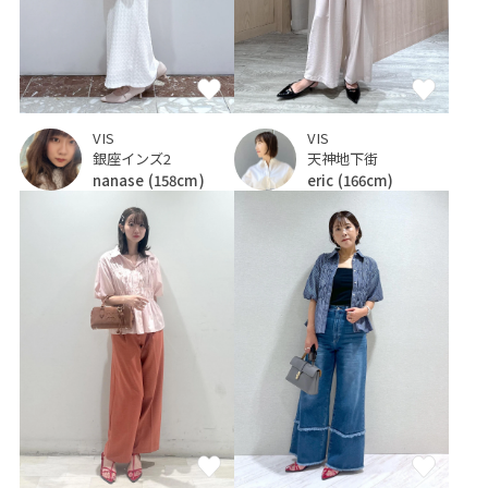
VIS
VIS
銀座インズ2
天神地下街
nanase
(158cm)
eric
(166cm)