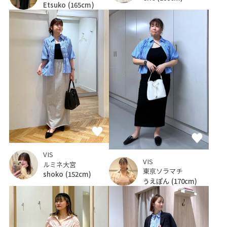
Etsuko
(165cm)
VIS
VIS
ルミネ大宮
東京ソラマチ
shoko
(152cm)
うえぽん
(170cm)