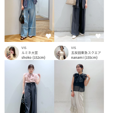
VIS
VIS
ルミネ大宮
五反田東急スクエア
shoko
(152cm)
nanami
(155cm)