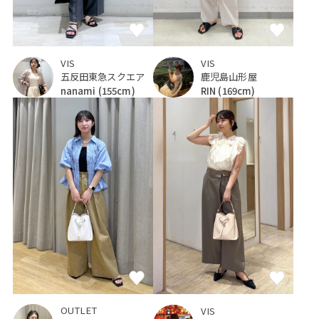
VIS
VIS
五反田東急スクエア
鹿児島山形屋
nanami
(155cm)
RIN
(169cm)
OUTLET
VIS