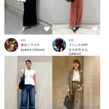
VIS
VIS
アトレ大井町
東京ソラマチ
ちゃおちゃん
ayame
(155cm)
(164cm)