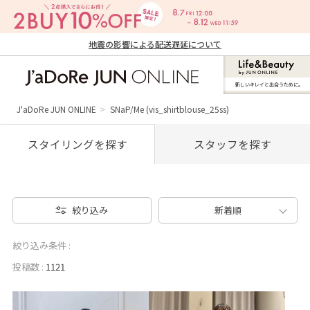
地震の影響による配送遅延について
新しいキレイと出合うために。
J'aDoRe JUN ONLINE（ジャドール ジュ
ン オンライン）
J'aDoRe JUN ONLINE
SNaP/Me (vis_shirtblouse_25ss)
スタイリングを探す
スタッフを探す
絞り込み
新着順
絞り込み条件 :
投稿数 :
1121