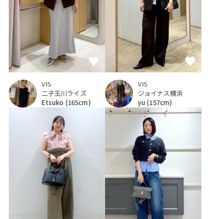
VIS
VIS
二子玉川ライズ
ジョイナス横浜
Etsuko
(165cm)
yu
(157cm)