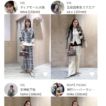
VIS
VIS
ディアモール大阪
五反田東急スクエア
ema
(153cm)
sa☺︎
(157cm)
VIS
ROPÉ PICNIC
天神地下街
神戸ハーバーランドumie
tamu
(168cm)
miku
(155cm)