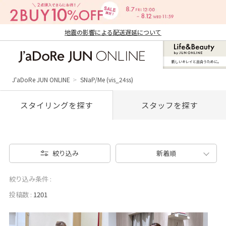
地震の影響による配送遅延について
新しいキレイと出合うために。
J'aDoRe JUN ONLINE（ジャドール ジュ
ン オンライン）
J'aDoRe JUN ONLINE
SNaP/Me (vis_24ss)
スタイリングを探す
スタッフを探す
絞り込み
新着順
絞り込み条件 :
投稿数 :
1201