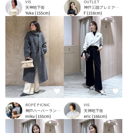
VIS
OUTLET
天神地下街
神戸三田プレミアム・アウトレット
Yuka
(155cm)
F
(158cm)
ROPÉ PICNIC
VIS
神戸ハーバーランドumie
天神地下街
miku
(155cm)
eric
(166cm)