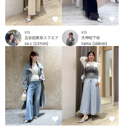
VIS
VIS
五反田東急スクエア
天神地下街
sa☺︎
(157cm)
tamu
(168cm)