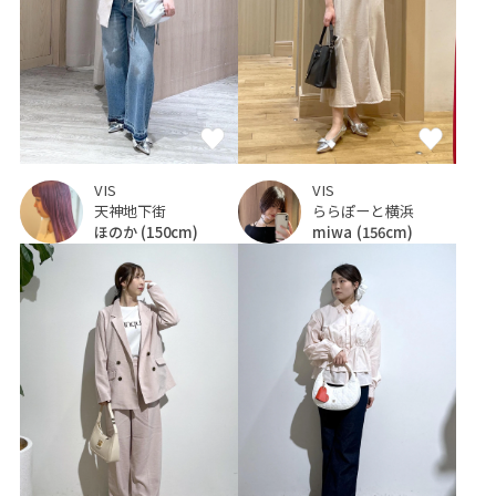
VIS
VIS
天神地下街
ららぽーと横浜
ほのか
(150cm)
miwa
(156cm)