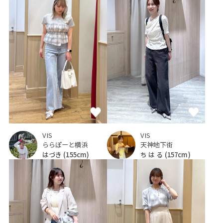
VIS
VIS
ららぽーと横浜
天神地下街
はづき
(155cm)
ち は る
(157cm)