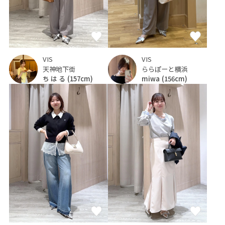
VIS
VIS
ららぽーと横浜
天神地下街
miwa
(156cm)
ち は る
(157cm)