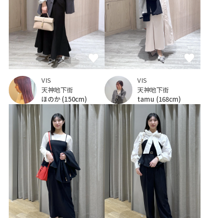
VIS
VIS
天神地下街
天神地下街
ほのか
(150cm)
tamu
(168cm)