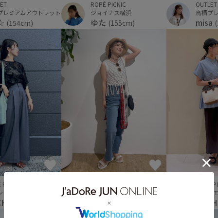
ROPÉ PICNIC
OUTLET
ET
ジョイナス横浜
鳥栖プ
プレミアムアウトレット
ゆた
misa
i☆
(155cm)
(154cm)
 PICNIC
OUTLET
ROPÉ P
ンモール広島府中
鳥栖プレミアムアウトレット
イオン
CHI
Shi☆
NACH
(155cm)
(154cm)