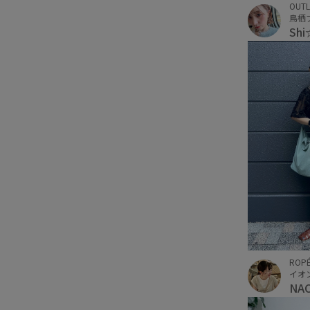
OUTL
鳥栖
Sh
ROPÉ
イオ
NA