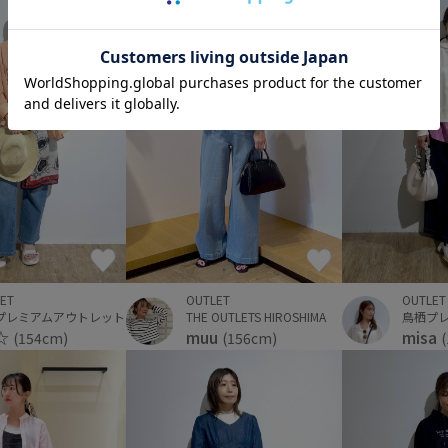
OUTLET
ET
OUTLET
鳥栖プ
プレミアムアウトレット
THE OUTLETS HIROSHIMA
misa
i☆
muu
(154cm)
(156cm)