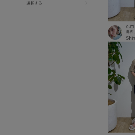
選択する
OUTL
鳥栖
Sh