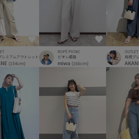
ROPÉ PICNIC
OUTLET
ET
ピオレ姫路
鳥栖プ
プレミアムアウトレット
miwa
AKAN
ANE
(166cm)
(154cm)