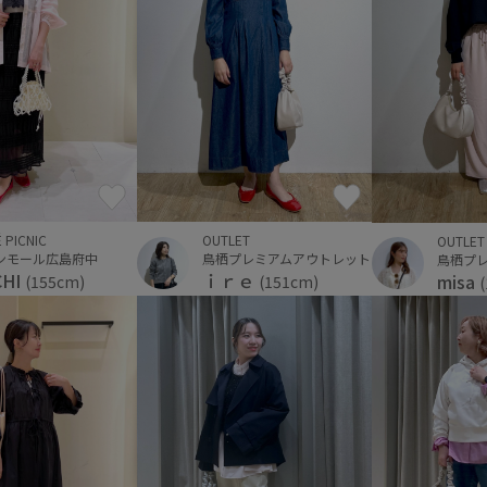
 PICNIC
OUTLET
OUTLET
ンモール広島府中
鳥栖プレミアムアウトレット
鳥栖プ
CHI
ｉｒｅ
misa
(155cm)
(151cm)