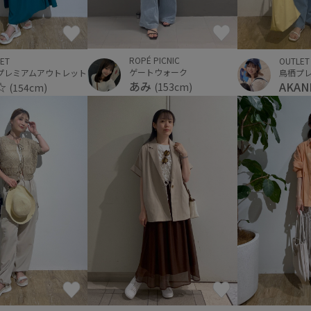
ROPÉ PICNIC
ET
OUTLET
ゲートウォーク
プレミアムアウトレット
鳥栖プ
あみ
i☆
AKAN
(153cm)
(154cm)