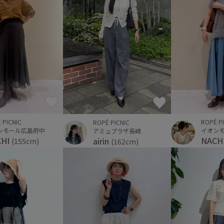
 PICNIC
ROPÉ P
ROPÉ PICNIC
ンモール広島府中
イオン
アミュプラザ長崎
CHI
NACH
airin
(155cm)
(162cm)