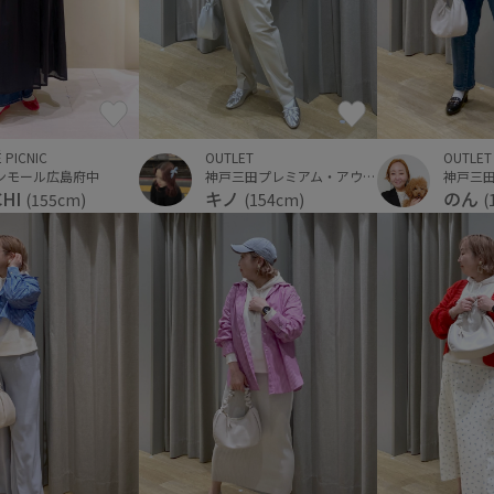
OUTLET
 PICNIC
OUTLET
神戸三田プレミアム・アウトレット
ンモール広島府中
キノ
CHI
のん
(154cm)
(155cm)
(