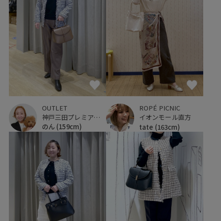
OUTLET
ROPÉ PICNIC
神戸三田プレミアム・アウトレット
イオンモール直方
のん
(159cm)
tate
(163cm)