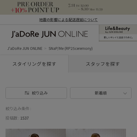
地震の影響による配送遅延について
新しいキレイと出合うために。
J'aDoRe JUN ONLINE（ジャドール ジュ
ン オンライン）
J'aDoRe JUN ONLINE
SNaP/Me (RP25ceremony)
スタイリングを探す
スタッフを探す
絞り込み
新着順
絞り込み条件 :
投稿数 :
1537