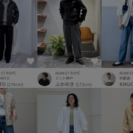
ADAM E
 ET ROPÉ
ADAM ET ROPÉ
京都店
ARCO
ミント神戸
KIKU
ATO
ふかのき
(176cm)
(172cm)