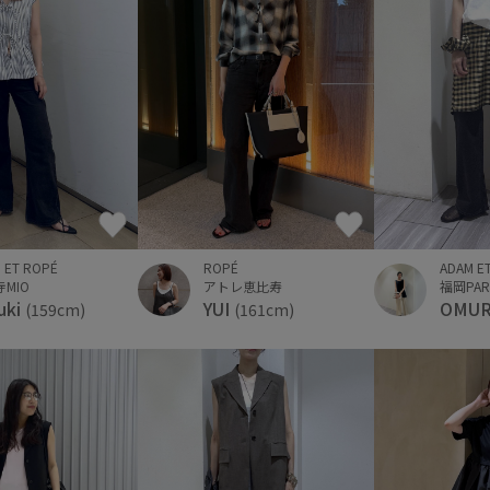
 ET ROPÉ
ROPÉ
ADAM E
MIO
アトレ恵比寿
福岡PAR
uki
YUI
OMU
(159cm)
(161cm)