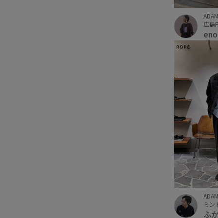
ADAM
広島P
eno
ADAM
ミン
ふ