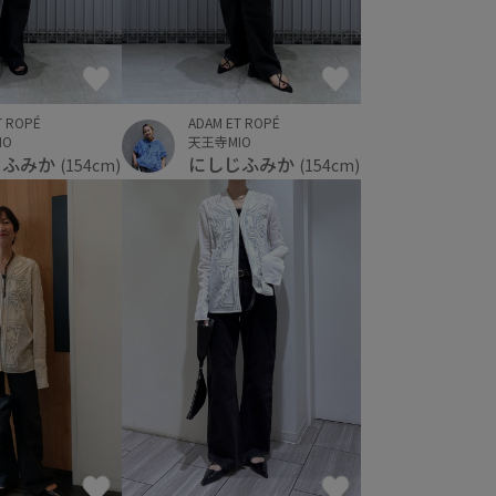
T ROPÉ
ADAM ET ROPÉ
IO
天王寺MIO
じふみか
にしじふみか
(154cm)
(154cm)