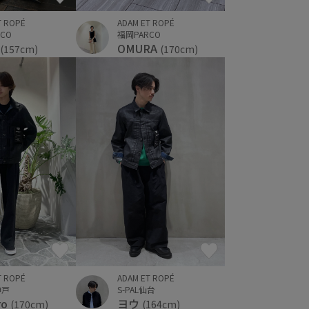
ADAM ET ROPÉ
T ROPÉ
福岡PARCO
CO
OMURA
(170cm)
(157cm)
ADAM ET ROPÉ
T ROPÉ
S-PAL仙台
神戸
ヨウ
ro
(164cm)
(170cm)