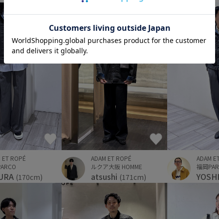
 ET ROPÉ
ADAM ET ROPÉ
ADAM E
ARCO
ルクア大阪 HOMME
福岡PAR
URA
atsushi
YOSH
(170cm)
(171cm)