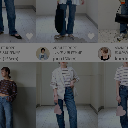
ADAM E
 ET ROPÉ
ADAM ET ROPÉ
広島PAR
大阪 FEMME
ルクア大阪 FEMME
kaed
e
juri
(158cm)
(160cm)