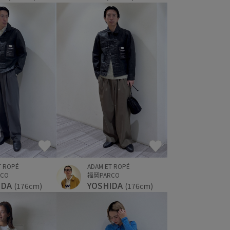
T ROPÉ
ADAM ET ROPÉ
CO
福岡PARCO
IDA
YOSHIDA
(176cm)
(176cm)