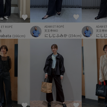
ADAM ET ROPÉ
ADAM E
 ET ROPÉ
天王寺MIO
天王寺M
店
にしじふみか
にし
wabata
(154cm)
(166cm)