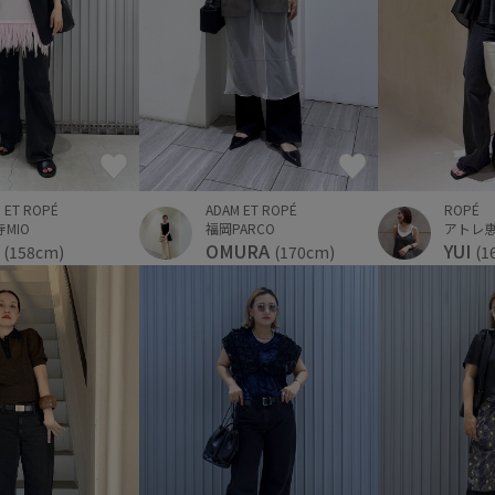
 ET ROPÉ
ADAM ET ROPÉ
ROPÉ
MIO
福岡PARCO
アトレ
i
OMURA
YUI
(158cm)
(170cm)
(1