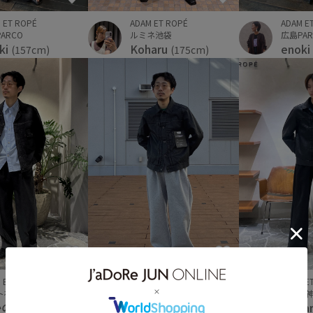
 ET ROPÉ
ADAM ET ROPÉ
ADAM E
ARCO
ルミネ池袋
広島PAR
ki
Koharu
enoki
(157cm)
(175cm)
 ET ROPÉ
ADAM ET ROPÉ
ADAM E
ト神戸
ミント神戸
ミント
かのき
ふかのき
ryota
(172cm)
(172cm)