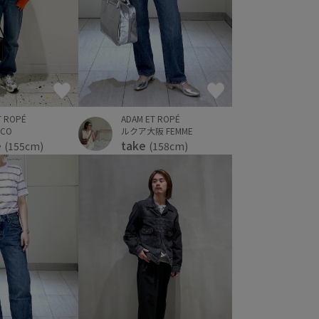
T ROPÉ
ADAM ET ROPÉ
CO
ルクア大阪 FEMME
e
take
(155cm)
(158cm)