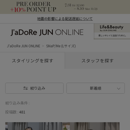
地震の影響による配送遅延について
新しいキレイと出合うために。
J'aDoRe JUN ONLINE（ジャドール ジュ
ン オンライン）
J'aDoRe JUN ONLINE
SNaP/Me (Lサイズ)
スタイリングを探す
スタッフを探す
絞り込み
新着順
絞り込み条件 :
投稿数 :
481