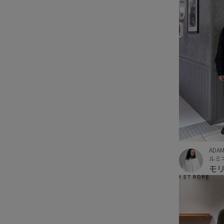
ADAM
ルミ
モ