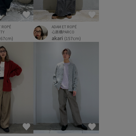
T ROPÉ
ADAM ET ROPÉ
TY
心斎橋PARCO
akari
167cm)
(157cm)