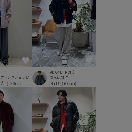
ADAM ET ROPÉ
軽井沢・プリンスショッピングプラザ
なんばCITY
うた
RYU
(180cm)
(167cm)