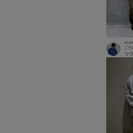
ADAM
二子
つ