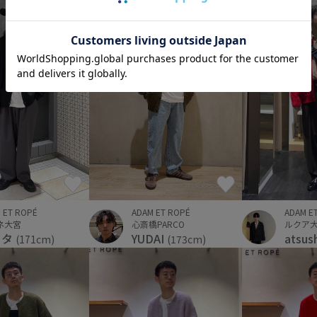
ADAM ET ROPÉ
 ET ROPÉ
ADAM E
心斎橋PARCO
ネ大宮
ルクア大
YUDAI
リタ
atsus
(173cm)
(171cm)