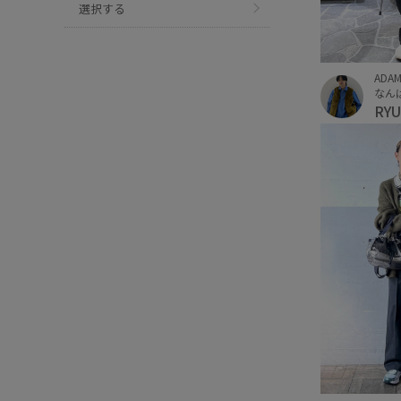
選択する
ADAM
なんば
RY