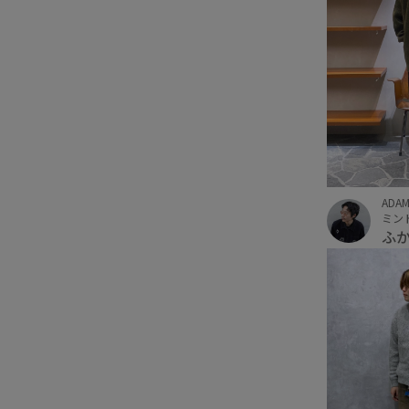
ADAM
ミン
ふ