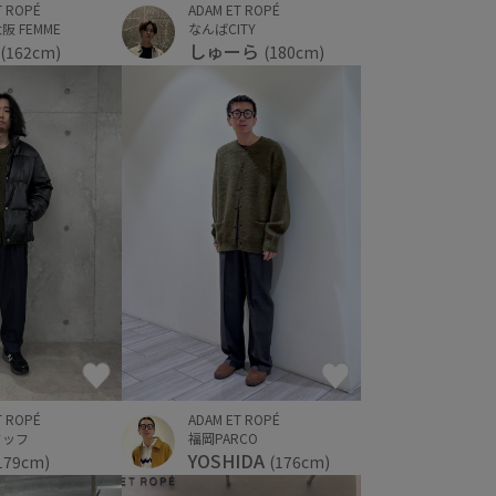
T ROPÉ
ADAM ET ROPÉ
 FEMME
なんばCITY
しゅーら
(162cm)
(180cm)
T ROPÉ
ADAM ET ROPÉ
タッフ
福岡PARCO
YOSHIDA
179cm)
(176cm)