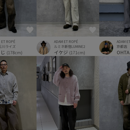
 ET ROPÉ
ADAM E
ADAM ET ROPÉ
玉川ライズ
京都店
ルミネ新宿LUMINE2
うじ
OHTA
イケジ
(178cm)
(171cm)