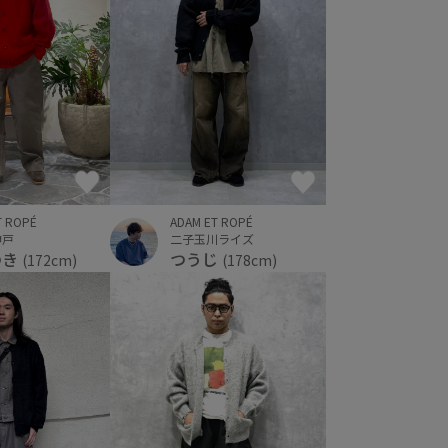
ADAM ET ROPÉ
T ROPÉ
二子玉川ライズ
神戸
つうじ
のき
(178cm)
(172cm)