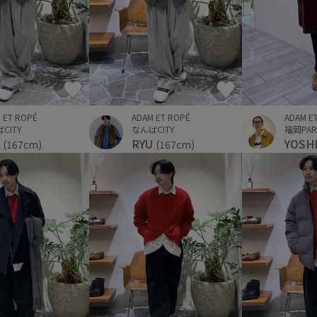
 ET ROPÉ
ADAM E
ADAM ET ROPÉ
CITY
福岡PAR
なんばCITY
U
YOSH
RYU
(167cm)
(167cm)