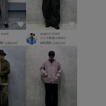
T ROPÉ
ADAM ET ROPÉ
ルミネ新宿LUMINE2
NI
AKIRA
(180cm)
(160cm)