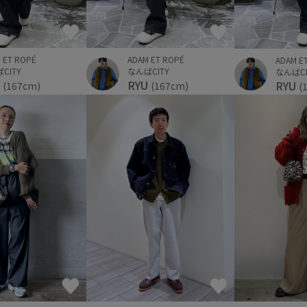
 ET ROPÉ
ADAM ET ROPÉ
ADAM E
CITY
なんばCITY
なんばCI
U
RYU
RYU
(167cm)
(167cm)
(