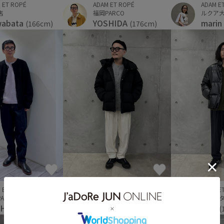
 ET ROPÉ
ADAM E
ADAM ET ROPÉ
店
ルクア大阪
福岡PARCO
wabata
marin
YOSHIDA
(166cm)
(176cm)
 ET ROPÉ
ADAM ET ROPÉ
ADAM E
ARCO
本部スタッフ
本部ス
SHIDA
前原 進也
ETO
(176cm)
(175cm)
(