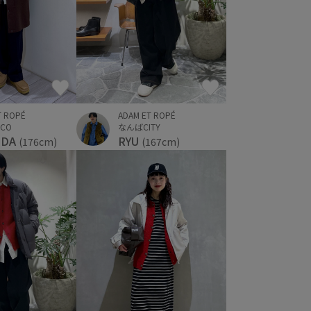
T ROPÉ
ADAM ET ROPÉ
CO
なんばCITY
IDA
RYU
(176cm)
(167cm)