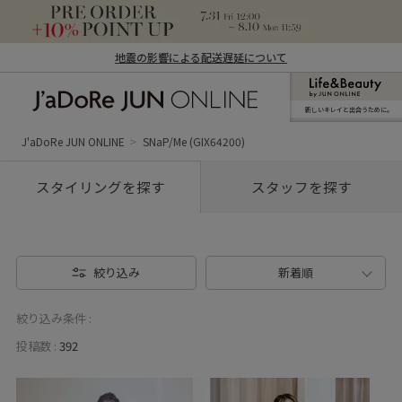
地震の影響による配送遅延について
新しいキレイと出合うために。
J'aDoRe JUN ONLINE（ジャドール ジュ
ン オンライン）
J'aDoRe JUN ONLINE
SNaP/Me (GIX64200)
スタイリングを探す
スタッフを探す
絞り込み
新着順
絞り込み条件 :
投稿数 :
392