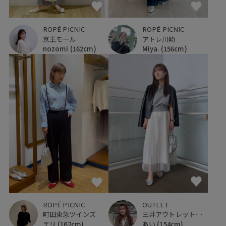
ROPÉ PICNIC
ROPÉ PICNIC
京王モール
アトレ川崎
nozomi
(162cm)
Miya.
(156cm)
OUTLET
ROPÉ PICNIC
三井アウトレットパーク 入間
町田東急ツインズ
あい
(154cm)
エリ
(162cm)