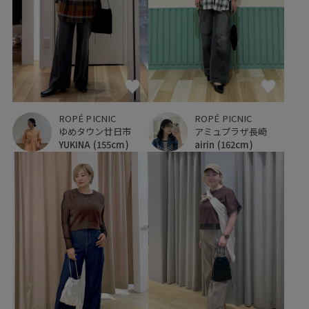
ROPÉ PICNIC
ROPÉ PICNIC
ゆめタウン廿日市
アミュプラザ長崎
YUKINA
(155cm)
airin
(162cm)