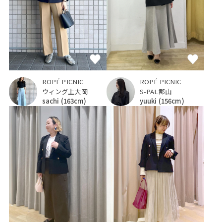
ROPÉ PICNIC
ROPÉ PICNIC
S-PAL郡山
ウィング上大岡
yuuki
(156cm)
sachi
(163cm)