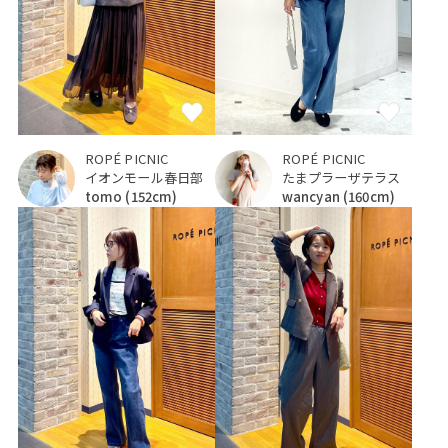
ROPÉ PICNIC
ROPÉ PICNIC
イオンモール春日部
たまプラーザテラス
tomo
(152cm)
wancyan
(160cm)