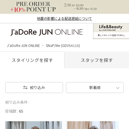
地震の影響による配送遅延について
新しいキレイと出合うために。
J'aDoRe JUN ONLINE（ジャドール ジュ
ン オンライン）
J'aDoRe JUN ONLINE
SNaP/Me (GDV54110)
スタイリングを探す
スタッフを探す
絞り込み
新着順
絞り込み条件 :
投稿数 :
65