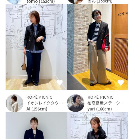
のん
(159cm)
tomo
(152cm)
ROPÉ PICNIC
ROPÉ PICNIC
イオンレイクタウンKaze
柏高島屋ステーションモール
AI
(156cm)
yuri
(160cm)