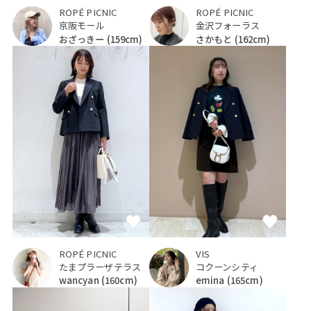
ROPÉ PICNIC
ROPÉ PICNIC
金沢フォーラス
京阪モール
さかもと
(162cm)
おざっきー
(159cm)
ROPÉ PICNIC
VIS
たまプラーザテラス
コクーンシティ
wancyan
(160cm)
emina
(165cm)