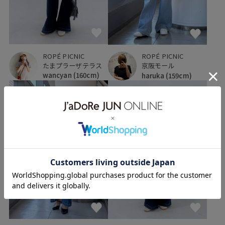
ROPÉ PICNIC
ROPÉ PICNIC
たまプラーザテラス
京阪モール
wancyan
(160cm)
haruka
(159cm)