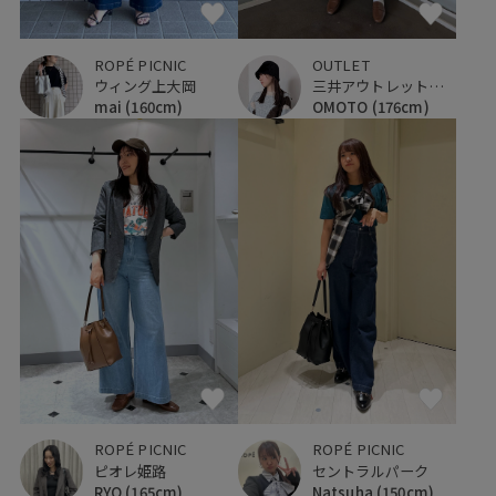
ROPÉ PICNIC
OUTLET
ウィング上大岡
三井アウトレットパーク 入間
mai
(160cm)
OMOTO
(176cm)
ROPÉ PICNIC
ROPÉ PICNIC
ピオレ姫路
セントラルパーク
RYO
(165cm)
Natsuha
(150cm)