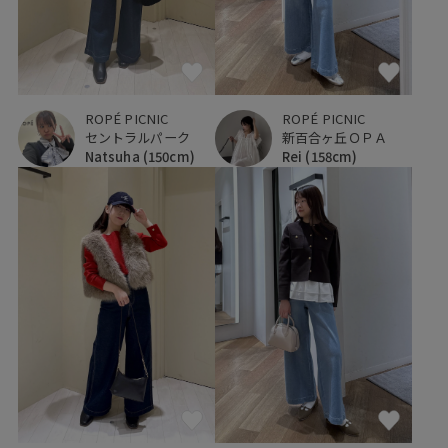
ROPÉ PICNIC
ROPÉ PICNIC
セントラルパーク
新百合ヶ丘ＯＰＡ
Natsuha
(150cm)
Rei
(158cm)