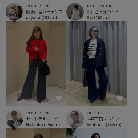
ROPÉ PICNIC
ROPÉ PICNIC
阪急西宮ガーデンズ
新百合ヶ丘ＯＰＡ
sayaka
(151cm)
Rei
(158cm)
ROPÉ PICNIC
OUTLET
セントラルパーク
神戸三田プレミアム・アウトレット
Natsuha
(150cm)
Iwabucci
(162cm)