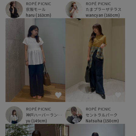
ROPÉ PICNIC
ROPÉ PICNIC
たまプラーザテラス
京阪モール
wancyan
(160cm)
haru
(163cm)
ROPÉ PICNIC
ROPÉ PICNIC
神戸ハーバーランドumie
セントラルパーク
yu
(149cm)
Natsuha
(150cm)