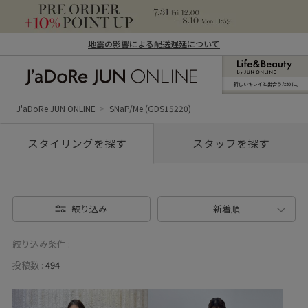
地震の影響による配送遅延について
新しいキレイと出合うために。
J'aDoRe JUN ONLINE（ジャドール ジュ
ン オンライン）
J'aDoRe JUN ONLINE
SNaP/Me (GDS15220)
スタイリングを探す
スタッフを探す
絞り込み
新着順
絞り込み条件 :
投稿数 :
494