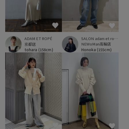
SALON adam et ropé
ADAM ET ROPÉ
NEWoMan高輪店
京都店
Honoka
(155cm)
tohara
(158cm)