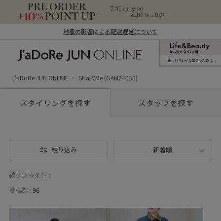
地震の影響による配送遅延について
新しいキレイと出合うために。
J'aDoRe JUN ONLINE（ジャドール ジュ
ン オンライン）
J'aDoRe JUN ONLINE
SNaP/Me (GAM24030)
スタイリングを探す
スタッフを探す
絞り込み
新着順
絞り込み条件 :
投稿数 :
96