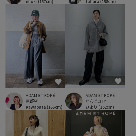
enoki
(157cm)
tohara
(158cm)
ADAM ET ROPÉ
ADAM ET ROPÉ
なんばCITY
京都店
ひより
(162cm)
Kawabata
(166cm)