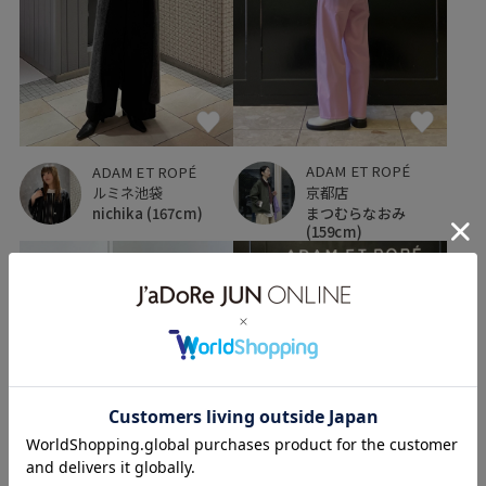
ADAM ET ROPÉ
ADAM ET ROPÉ
京都店
ルミネ池袋
まつむらなおみ
nichika
(167cm)
(159cm)