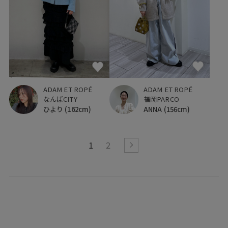
ADAM ET ROPÉ
ADAM ET ROPÉ
なんばCITY
福岡PARCO
ひより
(162cm)
ANNA
(156cm)
1
2