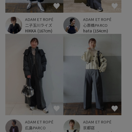
ADAM ET ROPÉ
ADAM ET ROPÉ
二子玉川ライズ
心斎橋PARCO
HIKKA
(167cm)
hata
(154cm)
ADAM ET ROPÉ
ADAM ET ROPÉ
広島PARCO
京都店