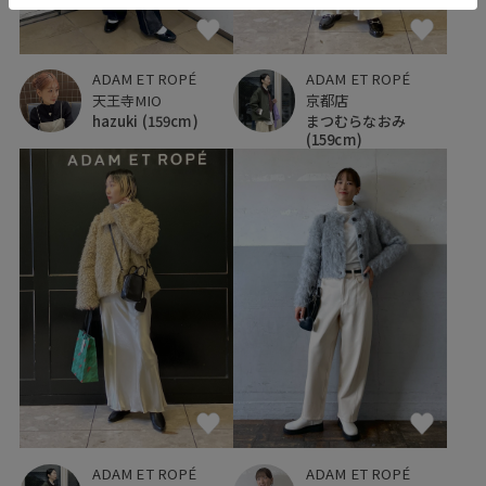
ADAM ET ROPÉ
ADAM ET ROPÉ
天王寺MIO
京都店
hazuki
(159cm)
まつむらなおみ
(159cm)
ADAM ET ROPÉ
ADAM ET ROPÉ