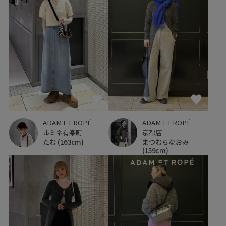
ADAM ET ROPÉ
ADAM ET ROPÉ
ルミネ有楽町
京都店
たむ
(163cm)
まつむらなおみ
(159cm)