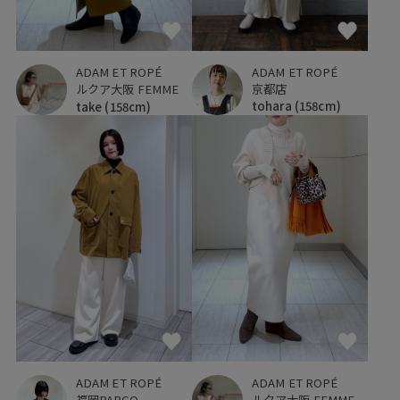
ADAM ET ROPÉ
ADAM ET ROPÉ
京都店
ルクア大阪 FEMME
tohara
(158cm)
take
(158cm)
ADAM ET ROPÉ
ADAM ET ROPÉ
ルクア大阪 FEMME
福岡PARCO