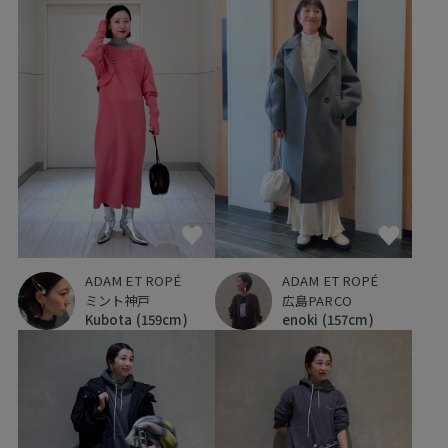
ADAM ET ROPÉ
ADAM ET ROPÉ
ミント神戸
広島PARCO
Kubota
(159cm)
enoki
(157cm)