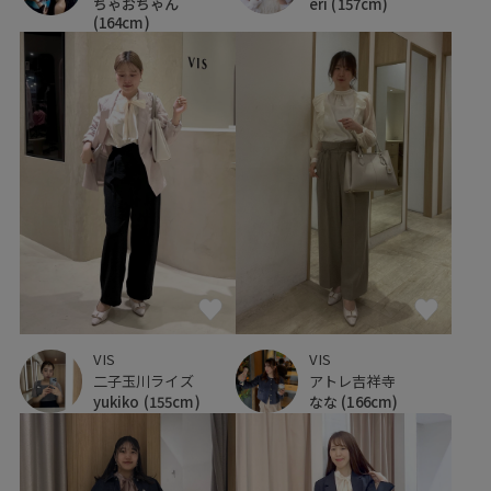
eri
(157cm)
ちゃおちゃん
(164cm)
VIS
VIS
二子玉川ライズ
アトレ吉祥寺
yukiko
(155cm)
なな
(166cm)