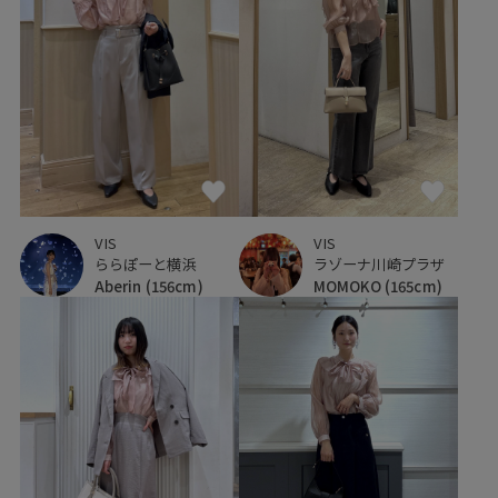
VIS
VIS
ららぽーと横浜
ラゾーナ川崎プラザ
Aberin
(156cm)
MOMOKO
(165cm)