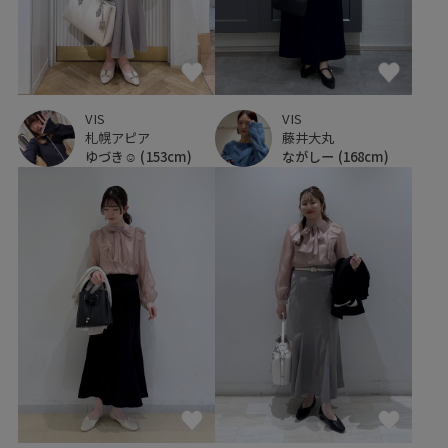
VIS
VIS
札幌アピア
藤井大丸
ゆづき☺︎
(153cm)
ながしー
(168cm)