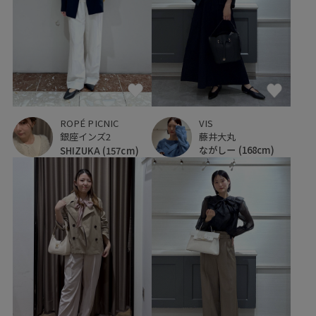
VIS
ROPÉ PICNIC
藤井大丸
銀座インズ2
ながしー
(168cm)
SHIZUKA
(157cm)