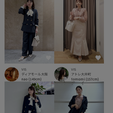
VIS
VIS
ディアモール大阪
アトレ大井町
nao
(149cm)
tomomi
(157cm)