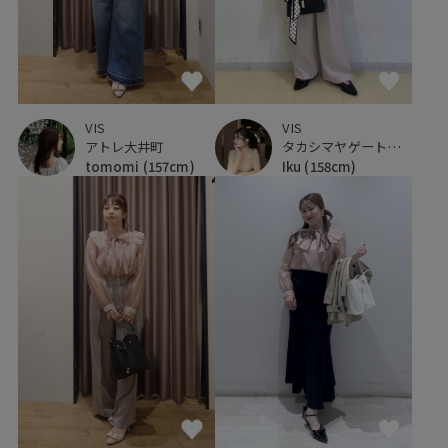
VIS
VIS
アトレ大井町
タカシマヤゲートタワーモール
tomomi
(157cm)
Iku
(158cm)