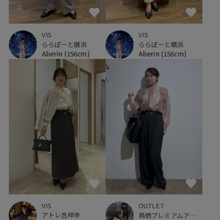
VIS
VIS
ららぽーと横浜
ららぽーと横浜
Aberin
(156cm)
Aberin
(156cm)
VIS
OUTLET
アトレ吉祥寺
鳥栖プレミアムアウトレット