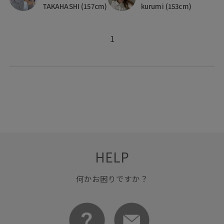
TAKAHASHI
(157cm)
kurumi
(153cm)
1
HELP
何かお困りですか？