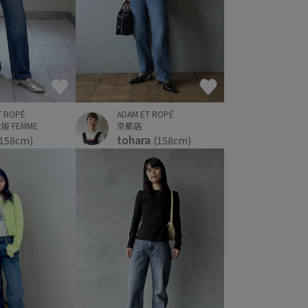
T ROPÉ
ADAM ET ROPÉ
 FEMME
京都店
tohara
(158cm)
(158cm)