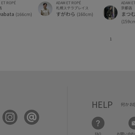
 ET ROPÉ
ADAM ET ROPÉ
ADAM E
店
札幌ステラプレイス
京都店
wabata
すがわら
まつ
(166cm)
(160cm)
(159c
1
HELP
何かお
FAQ
お問い合わ