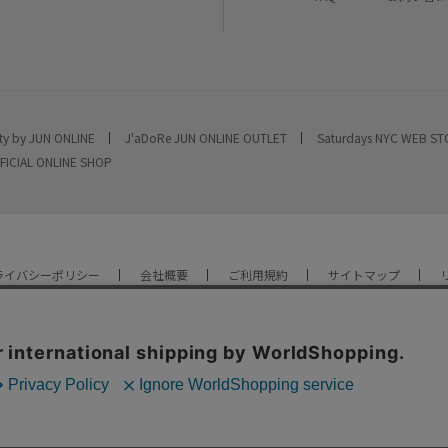
ty by JUN ONLINE
J'aDoRe JUN ONLINE OUTLET
Saturdays NYC WEB S
FICIAL ONLINE SHOP
ライバシーポリシー
会社概要
ご利用規約
サイトマップ
YOU ARE CULTURE.
© JUN CO.,LTD. ALL RIGHTS RESERVED.