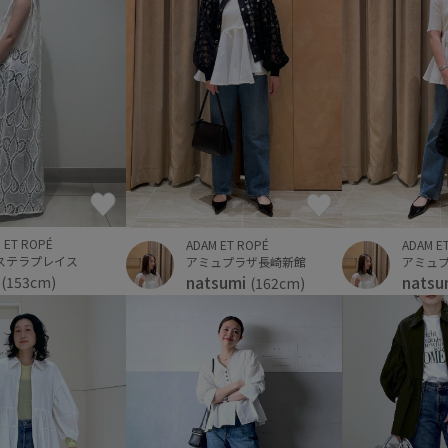
 ET ROPÉ
ADAM ET ROPÉ
ADAM E
ステラプレイス
アミュプラザ長崎新館
アミュ
e
natsumi
natsu
(153cm)
(162cm)