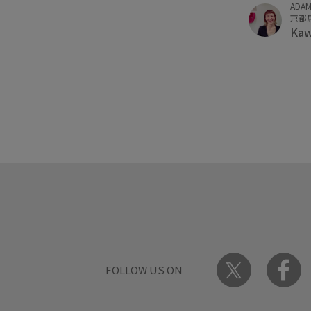
ADAM
京都
Ka
FOLLOW US ON