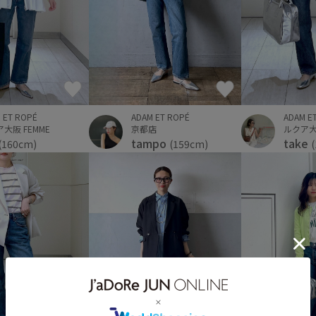
ADAM E
 ET ROPÉ
ADAM ET ROPÉ
ルクア大阪
大阪 FEMME
京都店
take
tampo
(160cm)
(159cm)