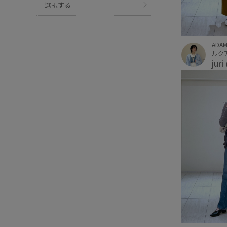
選択する
ADAM
ルクア
juri