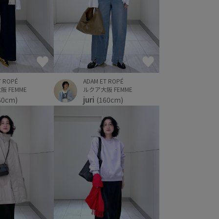
ADAM ET ROPÉ
T ROPÉ
ルクア大阪 FEMME
 FEMME
juri
(160cm)
60cm)