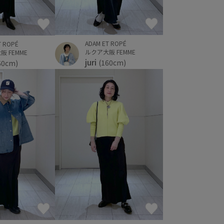
ADAM ET ROPÉ
T ROPÉ
ルクア大阪 FEMME
 FEMME
juri
(160cm)
60cm)