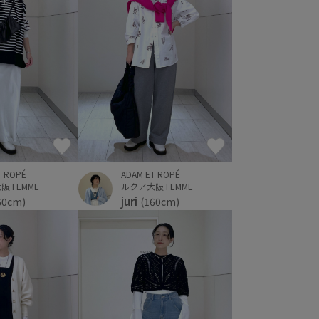
T ROPÉ
ADAM ET ROPÉ
 FEMME
ルクア大阪 FEMME
juri
60cm)
(160cm)