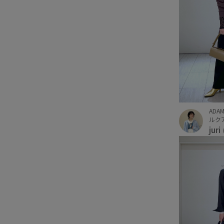
ADAM
ルクア
juri