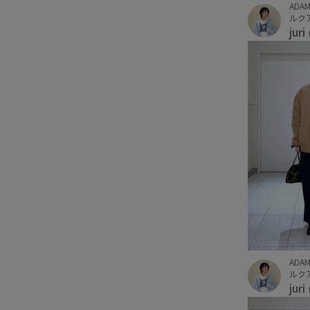
ADAM
ルクア
juri
ADAM
ルクア
juri