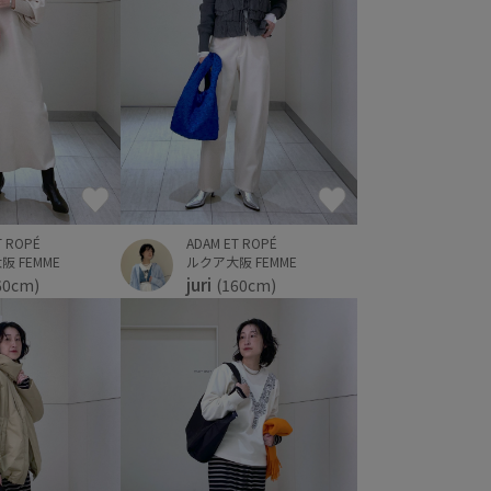
T ROPÉ
ADAM ET ROPÉ
 FEMME
ルクア大阪 FEMME
juri
60cm)
(160cm)