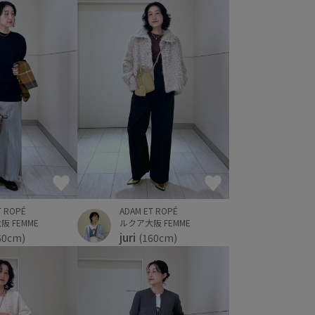
T ROPÉ
ADAM ET ROPÉ
 FEMME
ルクア大阪 FEMME
juri
60cm)
(160cm)