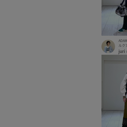
ADAM
ルクア
juri