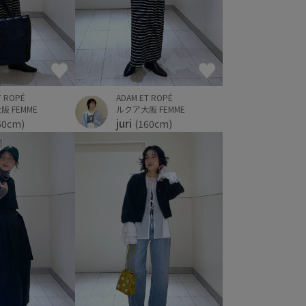
T ROPÉ
ADAM ET ROPÉ
 FEMME
ルクア大阪 FEMME
juri
60cm)
(160cm)