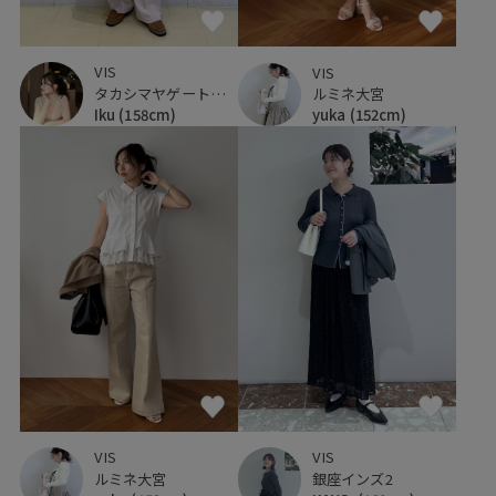
VIS
VIS
タカシマヤゲートタワーモール
ルミネ大宮
Iku
(158cm)
yuka
(152cm)
VIS
VIS
銀座インズ2
ルミネ大宮