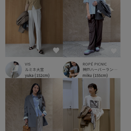
VIS
ROPÉ PICNIC
ルミネ大宮
神戸ハーバーランドumie
yuka
(152cm)
miku
(155cm)