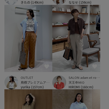
きたの
(149cm)
ななせ
(156cm)
OUTLET
SALON adam et ropé
鳥栖プレミアムアウトレット
天王寺MIO
yurika
(157cm)
HIROMI
(160cm)