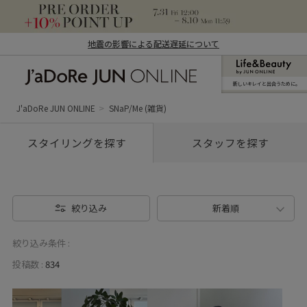
地震の影響による配送遅延について
新しいキレイと出合うために。
J'aDoRe JUN ONLINE（ジャドール ジュ
ン オンライン）
J'aDoRe JUN ONLINE
SNaP/Me (雑貨)
スタイリングを探す
スタッフを探す
絞り込み
新着順
絞り込み条件 :
投稿数 :
834