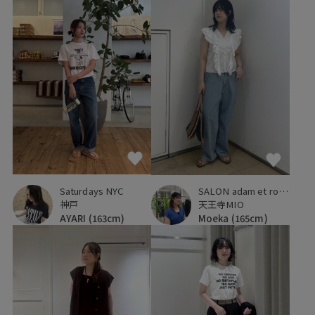
Saturdays NYC
SALON adam et ropé
神戸
天王寺MIO
AYARI
(163cm)
Moeka
(165cm)