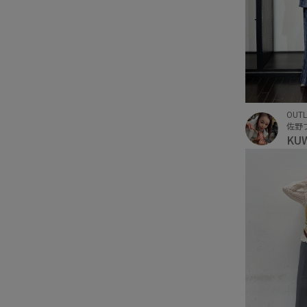
OUTL
KU