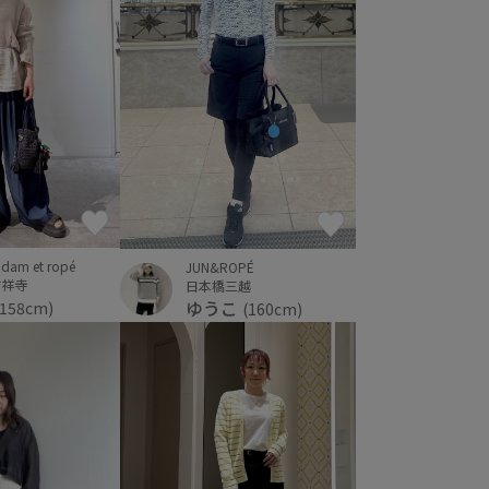
dam et ropé
JUN&ROPÉ
吉祥寺
日本橋三越
ゆうこ
(158cm)
(160cm)