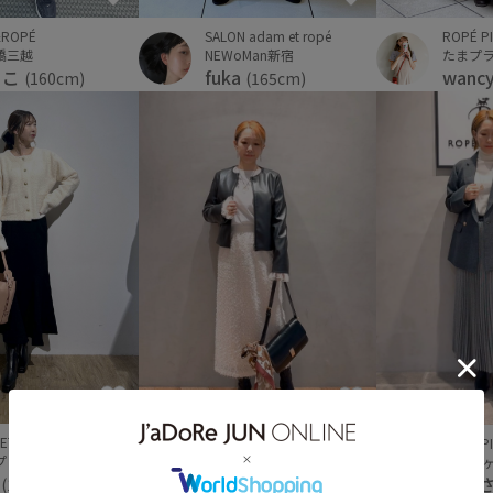
ROPÉ P
SALON adam et ropé
&ROPÉ
たまプ
NEWoMan新宿
橋三越
wanc
fuka
うこ
(165cm)
(160cm)
ET
ROPÉ P
ROPÉ PICNIC
プレミアムアウトレット
新百合
新百合ヶ丘ＯＰＡ
a
あず
あずさ
(153cm)
(157cm)