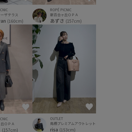
ICNIC
ROPÉ PICNIC
ラーザテラス
新百合ヶ丘ＯＰＡ
yan
あずさ
(160cm)
(157cm)
OUTLET
ICNIC
鳥栖プレミアムアウトレット
ヶ丘ＯＰＡ
risa
さ
(153cm)
(157cm)