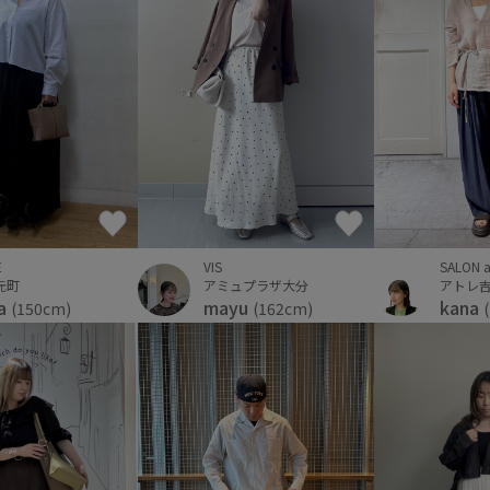
É
VIS
SALON a
元町
アミュプラザ大分
アトレ
a
mayu
kana
(150cm)
(162cm)