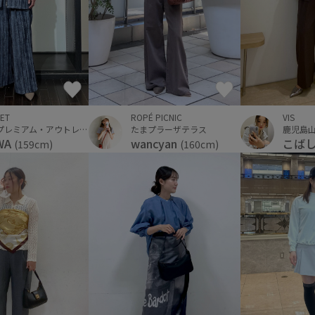
ROPÉ PICNIC
VIS
ET
たまプラーザテラス
鹿児島
佐野プレミアム・アウトレット
wancyan
こば
WA
(160cm)
(159cm)