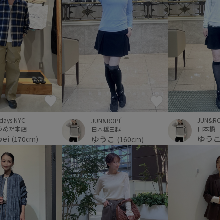
rdays NYC
JUN&R
JUN&ROPÉ
うめだ本店
日本橋
日本橋三越
pei
ゆう
ゆうこ
(170cm)
(160cm)