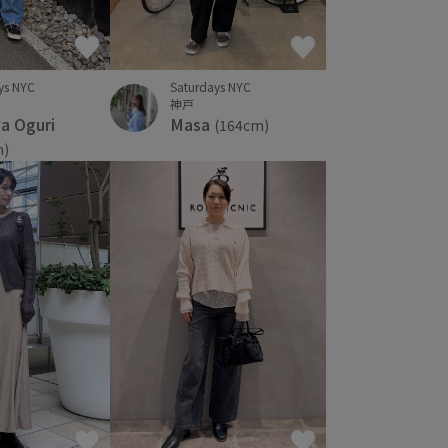
ys NYC
Saturdays NYC
神戸
a Oguri
Masa
(164cm)
m)