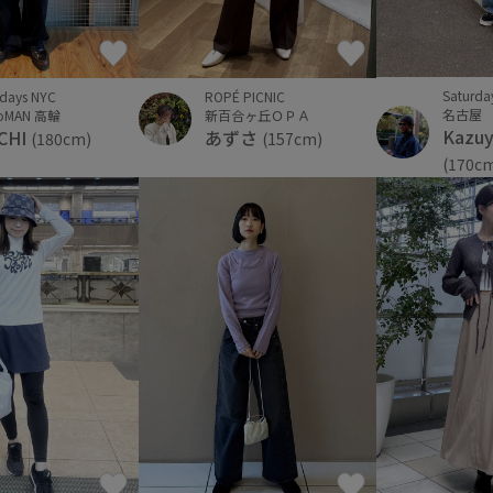
Saturda
ROPÉ PICNIC
rdays NYC
名古屋
新百合ヶ丘ＯＰＡ
oMAN 高輪
Kazuy
あずさ
CHI
(157cm)
(180cm)
(170c