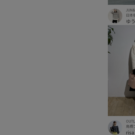
JUN
日本
ゆ
OUTL
鳥栖
ris