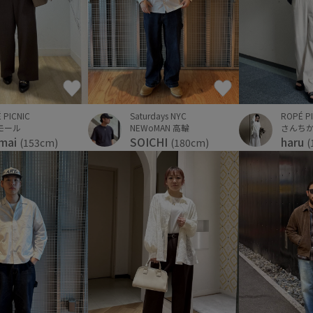
 PICNIC
Saturdays NYC
ROPÉ P
モール
NEWoMAN 高輪
さんち
mai
SOICHI
haru
(153cm)
(180cm)
(