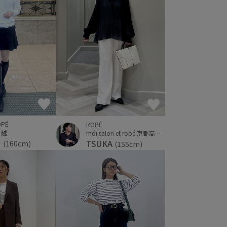
OPÉ
ROPÉ
三越
moi salon et ropé 京都高島屋
こ
TSUKA
(160cm)
(155cm)