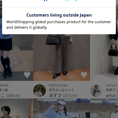
ROPÉ PICNIC
OUTLET
&ROPÉ
新百合ヶ丘ＯＰＡ
鳥栖プ
橋三越
あずさ
arisa
うこ
(157cm)
(160cm)