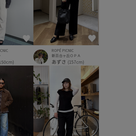
ICNIC
ROPÉ PICNIC
か
新百合ヶ丘ＯＰＡ
あずさ
150cm)
(157cm)