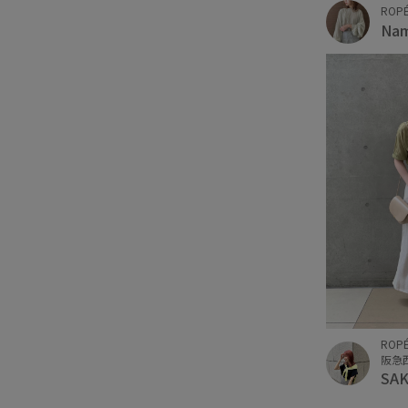
ROPÉ
Na
ROPÉ
阪急
SAK