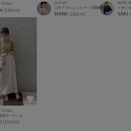
OUTLET
ROPÉ P
 PICNIC
三井アウトレットパーク岡崎
イオン
mi
(148cm)
MANA
SAKI
(160cm)
 PICNIC
西宮ガーデンズ
I
(153cm)