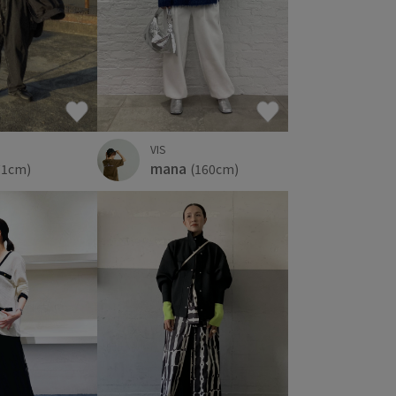
VIS
mana
(160cm)
71cm)