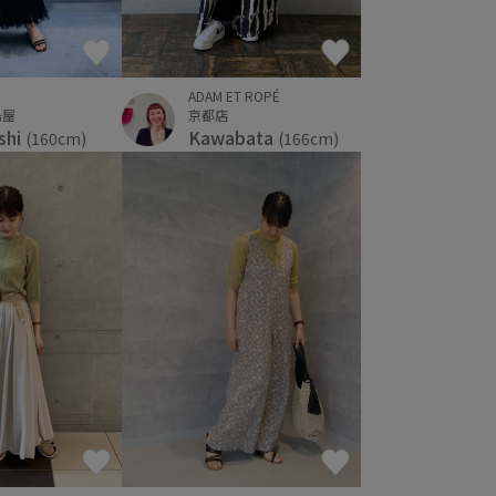
ADAM ET ROPÉ
島屋
京都店
shi
Kawabata
(160cm)
(166cm)