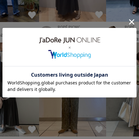
ROPÉ PICNIC
ROPÉ
ウィング上大岡
新宿高
na
(160cm)
Hazuki
ishiba
(164cm)