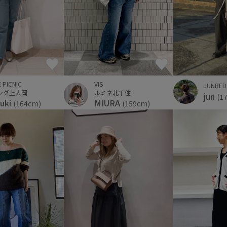
 PICNIC
VIS
JUNRED
ング上大岡
ルミネ北千住
jun
(1
uki
MIURA
(164cm)
(159cm)