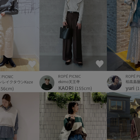
ROPÉ P
ROPÉ PICNIC
 PICNIC
柏高島
ekimo天王寺
ンレイクタウンKaze
yuri
KAORI
(
(155cm)
156cm)