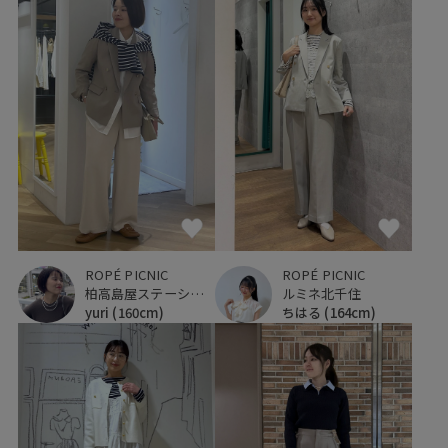
ROPÉ PICNIC
ROPÉ PICNIC
柏高島屋ステーションモール
ルミネ北千住
yuri
(160cm)
ちはる
(164cm)