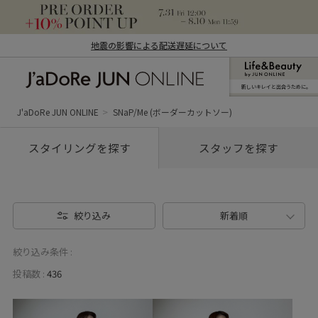
地震の影響による配送遅延について
新しいキレイと出合うために。
J'aDoRe JUN ONLINE（ジャドール ジュ
ン オンライン）
J'aDoRe JUN ONLINE
SNaP/Me (ボーダーカットソー)
スタイリングを探す
スタッフを探す
絞り込み
新着順
絞り込み条件 :
投稿数 :
436