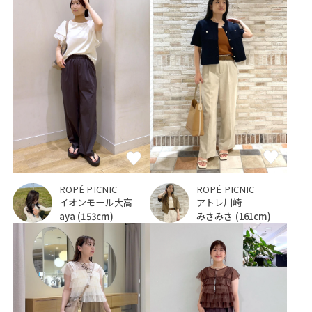
ROPÉ PICNIC
ROPÉ PICNIC
アトレ川崎
イオンモール大高
みさみさ
(161cm)
aya
(153cm)