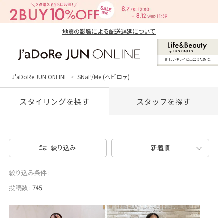
地震の影響による配送遅延について
新しいキレイと出合うために。
J'aDoRe JUN ONLINE（ジャドール ジュ
ン オンライン）
J'aDoRe JUN ONLINE
SNaP/Me (ヘビロテ)
スタイリングを探す
スタッフを探す
絞り込み
新着順
絞り込み条件 :
投稿数 :
745