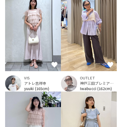
VIS
OUTLET
アトレ吉祥寺
神戸三田プレミアム・アウトレット
yuuki
(165cm)
Iwabucci
(162cm)