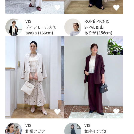
VIS
ROPÉ PICNIC
ディアモール大阪
S-PAL郡山
ayaka
(166cm)
ありが
(156cm)
VIS
VIS
札幌アピア
銀座インズ2