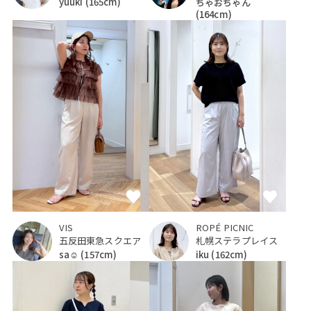
yuuki
(165cm)
ちゃおちゃん
(164cm)
VIS
ROPÉ PICNIC
五反田東急スクエア
札幌ステラプレイス
sa☺︎
(157cm)
iku
(162cm)