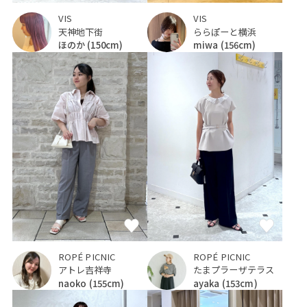
VIS
VIS
天神地下街
ららぽーと横浜
ほのか
(150cm)
miwa
(156cm)
ROPÉ PICNIC
ROPÉ PICNIC
アトレ吉祥寺
たまプラーザテラス
naoko
(155cm)
ayaka
(153cm)