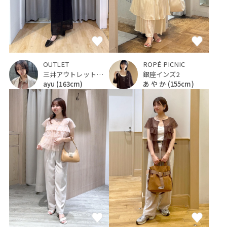
OUTLET
ROPÉ PICNIC
三井アウトレットパーク ジャズドリーム長島
銀座インズ2
ayu
(163cm)
あ や か
(155cm)