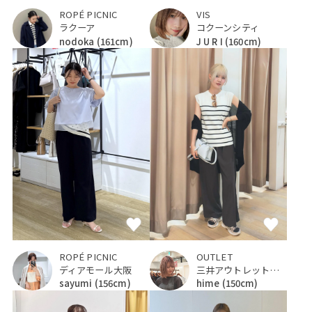
VIS
ROPÉ PICNIC
コクーンシティ
ラクーア
J U R I
(160cm)
nodoka
(161cm)
ROPÉ PICNIC
OUTLET
ディアモール大阪
三井アウトレットパーク 仙台港
sayumi
(156cm)
hime
(150cm)