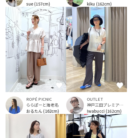
sue
(157cm)
kiku
(162cm)
ROPÉ PICNIC
OUTLET
ららぽーと海老名
神戸三田プレミアム・アウトレット
おるたん
(162cm)
Iwabucci
(162cm)