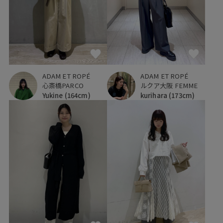
ADAM ET ROPÉ
ADAM ET ROPÉ
心斎橋PARCO
ルクア大阪 FEMME
Yukine
(164cm)
kurihara
(173cm)