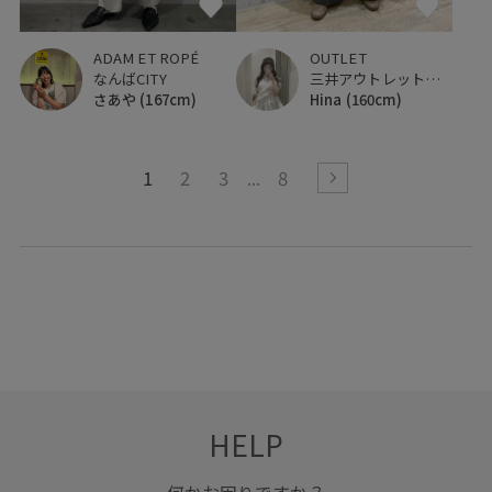
OUTLET
ADAM ET ROPÉ
三井アウトレットパーク マリンピア神戸
なんばCITY
Hina
(160cm)
さあや
(167cm)
1
2
3
8
HELP