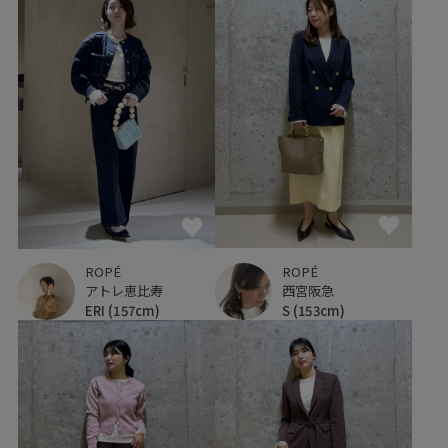
ROPÉ
ROPÉ
西宮阪急
アトレ恵比寿
S
(153cm)
ERI
(157cm)