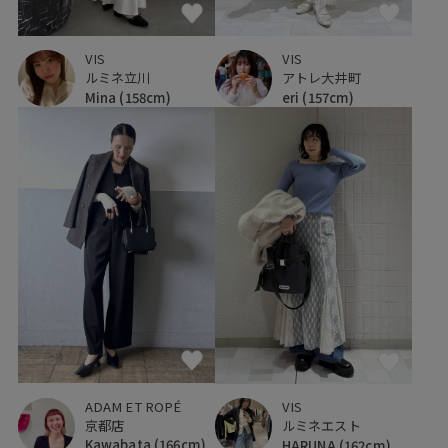
VIS
VIS
ルミネ立川
アトレ大井町
Mina
(158cm)
eri
(157cm)
ADAM ET ROPÉ
VIS
京都店
ルミネエスト
Kawabata
(166cm)
HARUNA
(162cm)