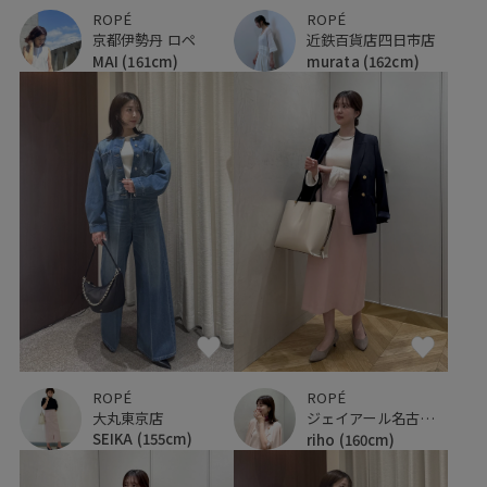
ROPÉ
ROPÉ
京都伊勢丹 ロペ
近鉄百貨店四日市店
MAI
(161cm)
murata
(162cm)
ROPÉ
ROPÉ
大丸東京店
ジェイアール名古屋タカシマヤ
SEIKA
(155cm)
riho
(160cm)