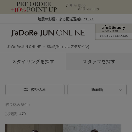
地震の影響による配送遅延について
新しいキレイと出合うために。
J'aDoRe JUN ONLINE（ジャドール ジュ
ン オンライン）
J'aDoRe JUN ONLINE
SNaP/Me (フレアデザイン)
スタイリングを探す
スタッフを探す
絞り込み
新着順
絞り込み条件 :
投稿数 :
470