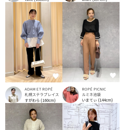
ROPÉ PICNIC
ADAM ET ROPÉ
ルミネ池袋
札幌ステラプレイス
いまてぃ
(144cm)
すがわら
(160cm)