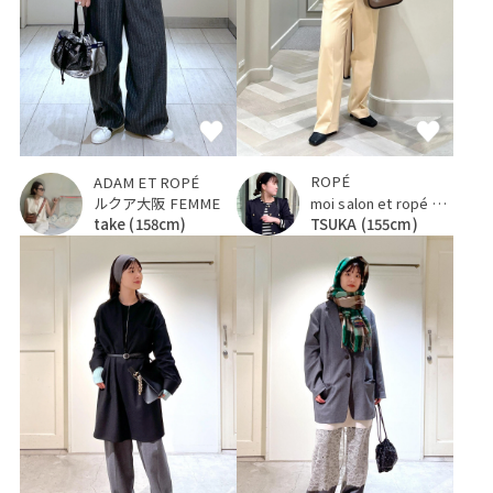
ROPÉ
ADAM ET ROPÉ
moi salon et ropé 京都高島屋
ルクア大阪 FEMME
TSUKA
(155cm)
take
(158cm)