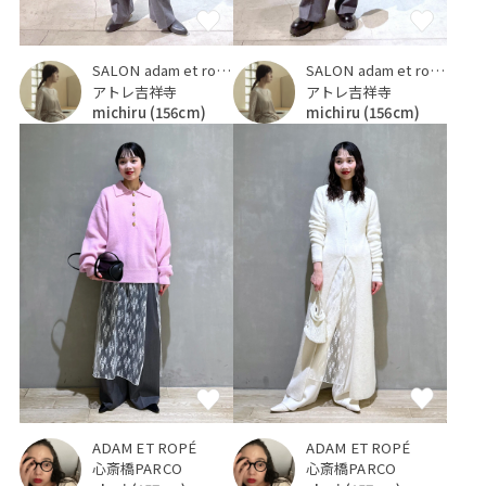
SALON adam et ropé
SALON adam et ropé
アトレ吉祥寺
アトレ吉祥寺
michiru
(156cm)
michiru
(156cm)
ADAM ET ROPÉ
ADAM ET ROPÉ
心斎橋PARCO
心斎橋PARCO