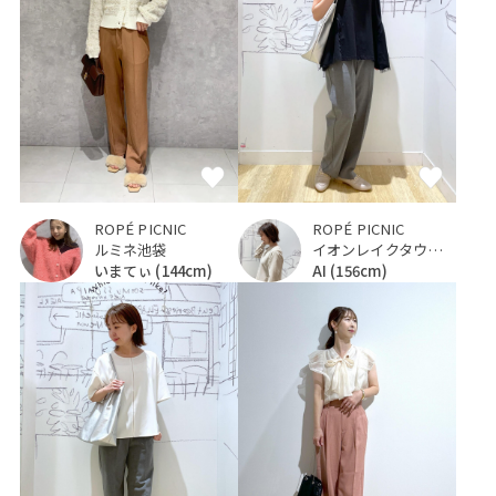
ROPÉ PICNIC
ROPÉ PICNIC
ルミネ池袋
イオンレイクタウンKaze
いまてぃ
(144cm)
AI
(156cm)