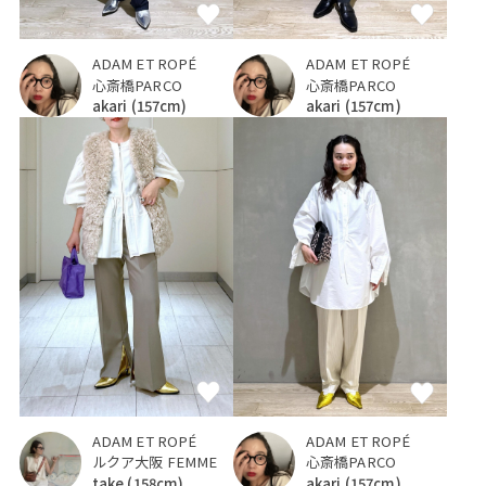
ADAM ET ROPÉ
ADAM ET ROPÉ
心斎橋PARCO
心斎橋PARCO
akari
(157cm)
akari
(157cm)
ADAM ET ROPÉ
ADAM ET ROPÉ
心斎橋PARCO
ルクア大阪 FEMME
akari
(157cm)
take
(158cm)