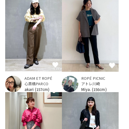
ADAM ET ROPÉ
ROPÉ PICNIC
心斎橋PARCO
アトレ川崎
akari
(157cm)
Miya.
(156cm)