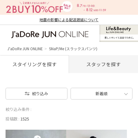
地震の影響による配送遅延について
新しいキレイと出合うために。
J'aDoRe JUN ONLINE（ジャドール ジュ
ン オンライン）
J'aDoRe JUN ONLINE
SNaP/Me (スラックスパンツ)
スタイリングを探す
スタッフを探す
絞り込み
新着順
絞り込み条件 :
投稿数 :
1525