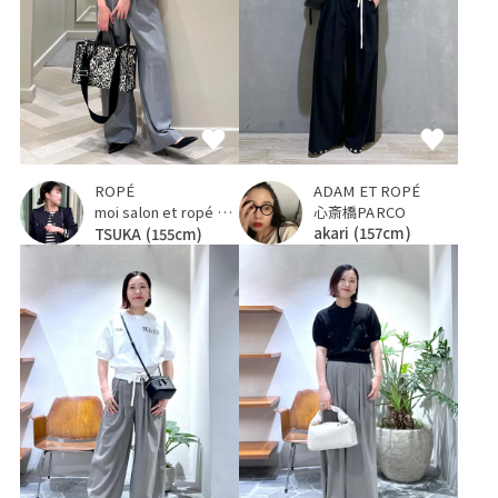
ADAM ET ROPÉ
ROPÉ
心斎橋PARCO
moi salon et ropé 京都高島屋
akari
(157cm)
TSUKA
(155cm)