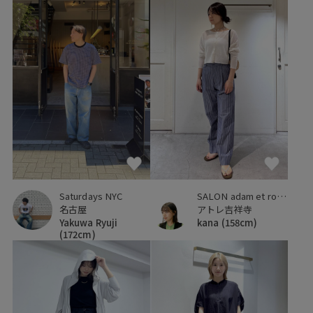
Saturdays NYC
SALON adam et ropé
名古屋
アトレ吉祥寺
Yakuwa Ryuji
kana
(158cm)
(172cm)