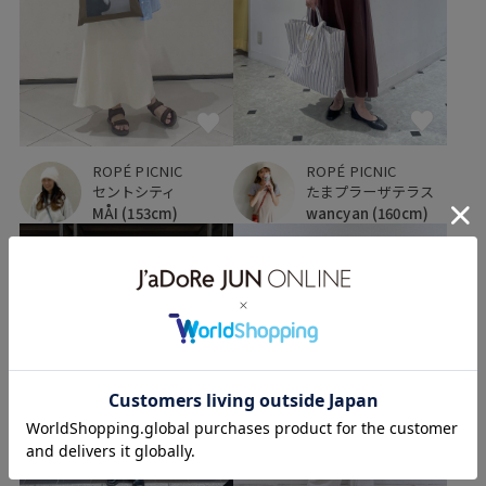
ROPÉ PICNIC
ROPÉ PICNIC
たまプラーザテラス
セントシティ
wancyan
(160cm)
MÅI
(153cm)