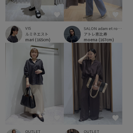
VIS
SALON adam et ropé
ルミネエスト
アトレ恵比寿
mari
(165cm)
moena
(167cm)
OUTLET
OUTLET