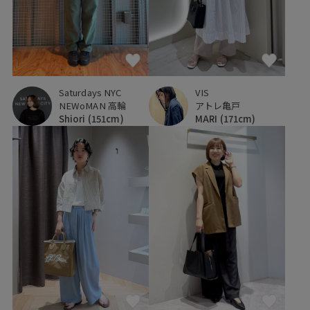
Saturdays NYC
VIS
NEWoMAN 高輪
アトレ亀戸
Shiori
(151cm)
MARI
(171cm)