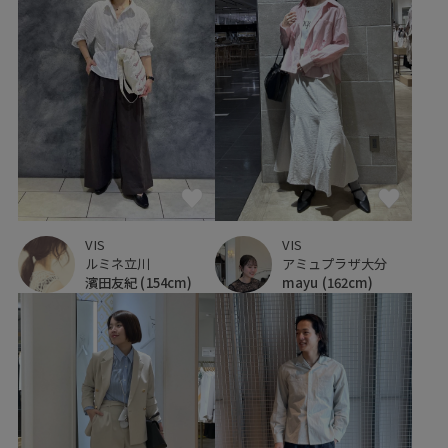
VIS
VIS
アミュプラザ大分
ルミネ立川
mayu
(162cm)
濱田友紀
(154cm)