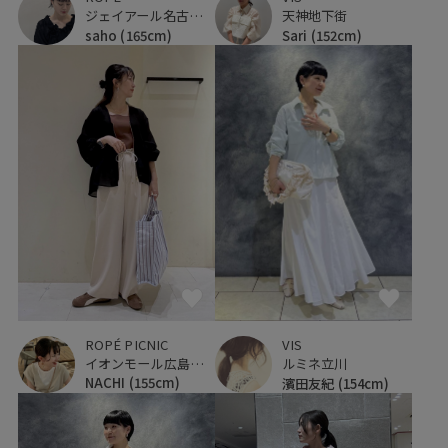
ジェイアール名古屋タカシマヤ
天神地下街
saho
(165cm)
Sari
(152cm)
ROPÉ PICNIC
VIS
イオンモール広島府中
ルミネ立川
NACHI
(155cm)
濱田友紀
(154cm)