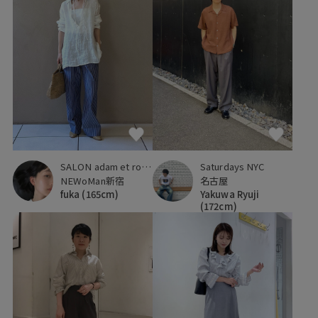
SALON adam et ropé
Saturdays NYC
NEWoMan新宿
名古屋
fuka
(165cm)
Yakuwa Ryuji
(172cm)