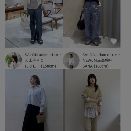
SALON adam et ropé
SALON adam et ropé
天王寺MIO
NEWoMan高輪店
にっしー
(158cm)
SANA
(160cm)