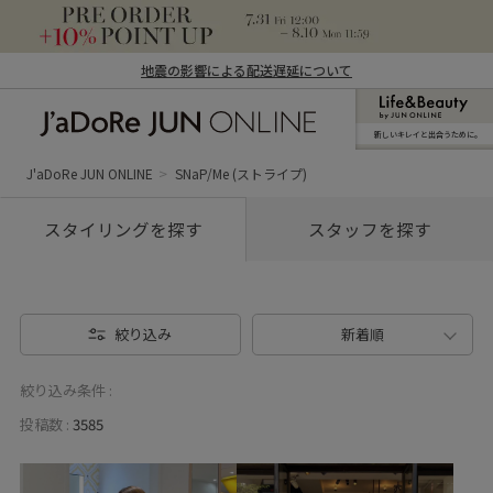
地震の影響による配送遅延について
新しいキレイと出合うために。
J'aDoRe JUN ONLINE（ジャドール ジュ
ン オンライン）
J'aDoRe JUN ONLINE
SNaP/Me (ストライプ)
スタイリングを探す
スタッフを探す
絞り込み
新着順
絞り込み条件 :
投稿数 :
3585