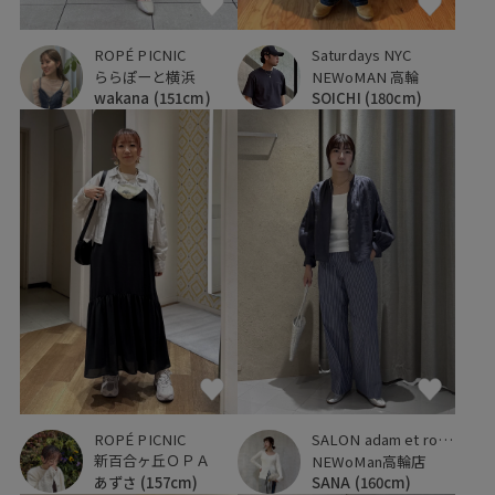
Saturdays NYC
ROPÉ PICNIC
NEWoMAN 高輪
ららぽーと横浜
SOICHI
(180cm)
wakana
(151cm)
ROPÉ PICNIC
SALON adam et ropé
新百合ヶ丘ＯＰＡ
NEWoMan高輪店
あずさ
(157cm)
SANA
(160cm)