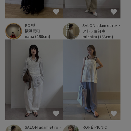
ROPÉ
SALON adam et ropé
横浜元町
アトレ吉祥寺
nana
(150cm)
michiru
(156cm)
SALON adam et ropé
ROPÉ PICNIC