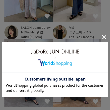
SALON adam et ropé
VIS
NEWoMan新宿
二子玉川ライズ
miku
(153cm)
Etsuko
(165cm)