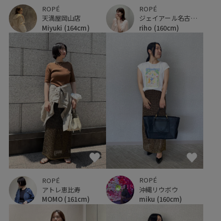
ROPÉ
ROPÉ
天満屋岡山店
ジェイアール名古屋タカシマヤ
Miyuki
(164cm)
riho
(160cm)
ROPÉ
ROPÉ
沖縄リウボウ
アトレ恵比寿
miku
(160cm)
MOMO
(161cm)