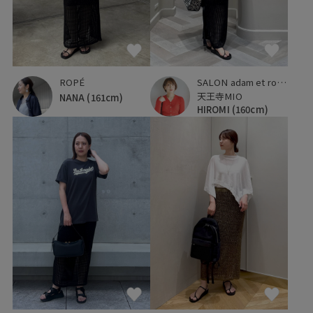
ROPÉ
SALON adam et ropé
天王寺MIO
NANA
(161cm)
HIROMI
(160cm)