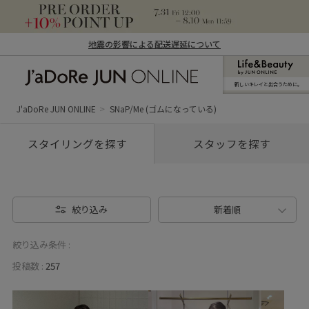
地震の影響による配送遅延について
新しいキレイと出合うために。
J'aDoRe JUN ONLINE（ジャドール ジュ
ン オンライン）
J'aDoRe JUN ONLINE
SNaP/Me (ゴムになっている)
スタイリングを探す
スタッフを探す
絞り込み
新着順
絞り込み条件 :
投稿数 :
257