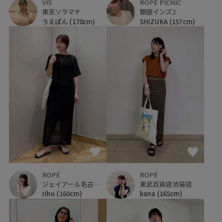
VIS
ROPÉ PICNIC
東京ソラマチ
銀座インズ2
うえぽん
(170cm)
SHIZUKA
(157cm)
ROPÉ
ROPÉ
ジェイアール名古屋タカシマヤ
東武百貨店池袋店
riho
(160cm)
kana
(165cm)